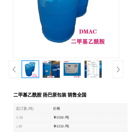
二甲基乙酰胺 扬巴原包装 销售全国
起订量 (吨)
价格
1-10
￥
6500 /吨
≥10
￥
6350 /吨