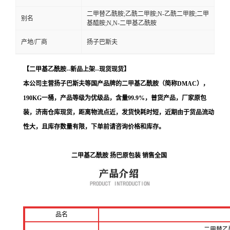
二甲替乙酰胺;乙酰二甲胺;N-乙酰二甲胺;二甲
别名
基醯胺;N,N-二甲基乙酰胺
产地/厂商
扬子巴斯夫
【二甲基乙酰胺--新品上架--现货现货
】
本公司主营扬子巴斯夫等国产品牌的二甲基乙酰胺（简称DMAC），
190KG一桶，产品等级为优级品，含量99.9%，普货产品，厂家原包
装，济南仓库现货，距离物流点近，发货快耗时短，
近期由于货品流动
性大，且库存数量有限，下单前请咨询价格和库存
。
二甲基乙酰胺 扬巴原包装 销售全国
品名
二甲替乙酰