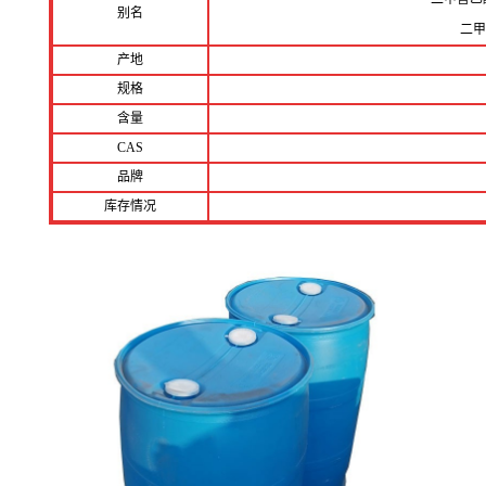
别名
二甲
产地
规格
含量
CAS
品牌
库存情况