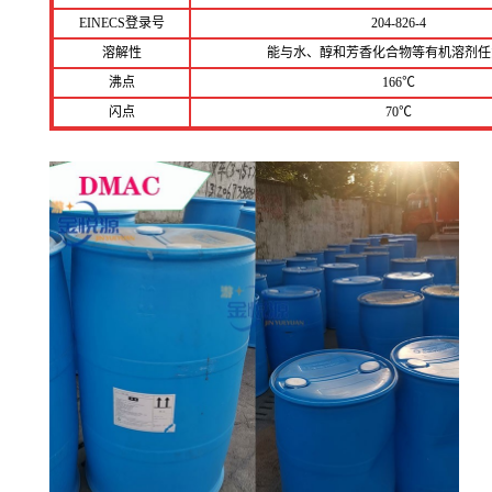
EINECS登录号
204-826-4
溶解性
能与水、醇和芳香化合物等有机溶剂任
沸点
166℃
闪点
70℃