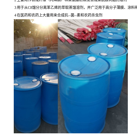
2
主要用作合成纤维（丙烯腈）和聚氨酯纺丝及合成聚酰胺树脂的溶剂
3
用于从C8馏分分离苯乙烯的萃取蒸馏溶剂，并广泛用于高分子薄膜、涂料
4
在医药和农药上大量用来合成抗--菌--素和农药杀虫剂