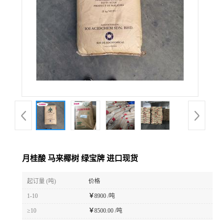
月桂酸 马来椰树 绿宝牌 进口现货
起订量 (吨)
价格
1-10
￥
8900 /吨
≥10
￥
8500.00 /吨