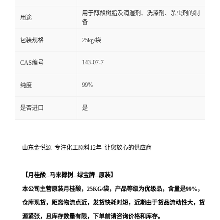
用于醇酸树脂及润湿剂、洗涤剂、杀虫剂的制
用途
备
包装规格
25kg/袋
143-07-7
CAS编号
99%
纯度
是否进口
是
山东金悦源 专注化工原料12年 让您放心的供应商
【月桂酸--马来椰树--绿宝牌--原装
】
本公司主营
原装月桂酸
，25KG/袋，产品等级为优级品，含量是99%，
仓库现货，距离物流点近，发货快耗时短，
近期由于货品流动性大，货
源紧张，且库存数量有限，下单前请咨询价格和库存
。