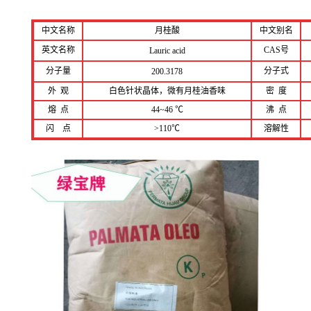
中文名称
月桂酸
中文别名
英文名称
CAS号
Lauric acid
分子量
分子式
200.3178
外 观
白色针状晶体，微有月桂油香味
密 度
熔 点
44~46 ℃
沸 点
闪 点
>110℃
溶解性