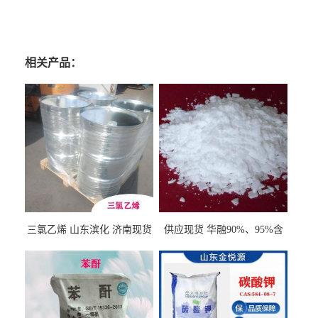
相关产品：
三氯乙烯 山东滨化 济南现货
供应现货 华融90%、95%含
量 氢氧化钾 1310-58-3