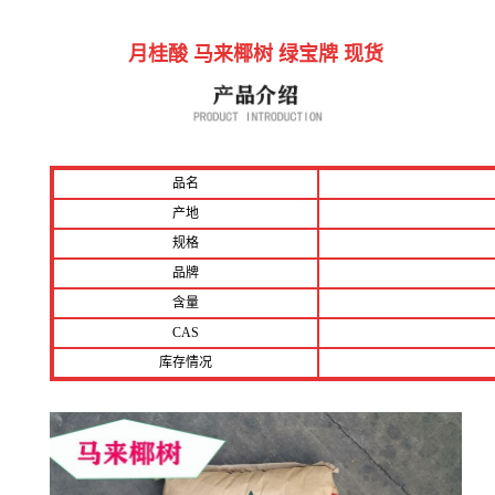
月桂酸 马来椰树 绿宝牌 现货
品名
产地
规格
品牌
含量
CAS
库存情况