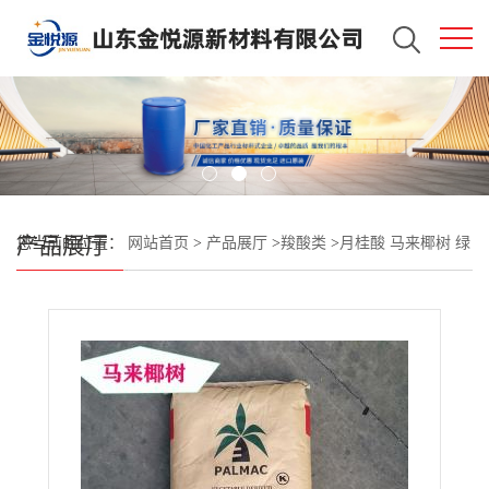
产品展厅
您当前的位置：
网站首页
>
产品展厅
>
羧酸类
>
月桂酸 马来椰树 绿
宝牌 进口现货