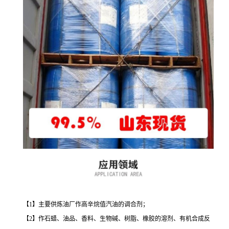
【1】主要供炼油厂作高辛烷值汽油的调合剂；
【2】作石蜡、油品、香料、生物碱、树脂、橡胶的溶剂、有机合成反