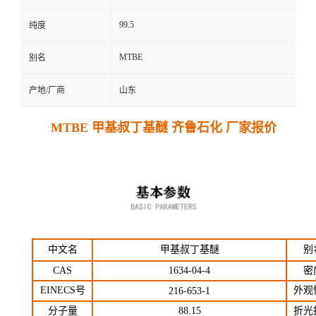
99.5
纯度
MTBE
别名
产地/厂商
山东
MTBE 甲基叔丁基醚 齐鲁石化 厂家报价
中文名
甲基叔丁基醚
别
CAS
1634-04-4
密
EINECS号
外观
216-653-1
分子量
88.15
折光