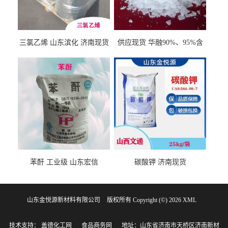
三氯乙烯 山东滨化 济南现货
供应现货 华融90%、95%含
量 氢氧化钾 1310-58-3
苯酐 工业级 山东宏信
碳酸钾 济南现货
山东金悦源新材料有限公司
版权所有 Copyright (©) 2026
XML
技术支持：
盖德化工网
食品商务网
地址：山东省济南市天桥区济南新材