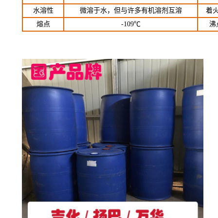
水溶性
微溶于水，但与许多有机溶剂互溶
着
熔点
-109℃
沸