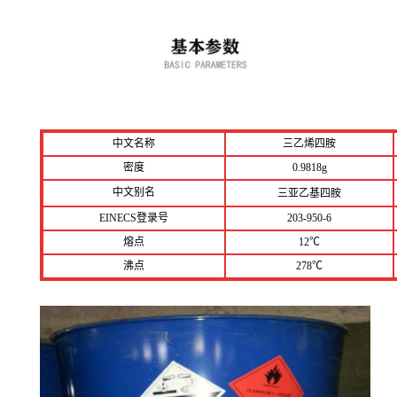
中文名称
三乙烯四胺
密度
0.9818g
中文别名
三亚乙基四胺
EINECS登录号
203-950-6
熔点
12℃
沸点
278℃