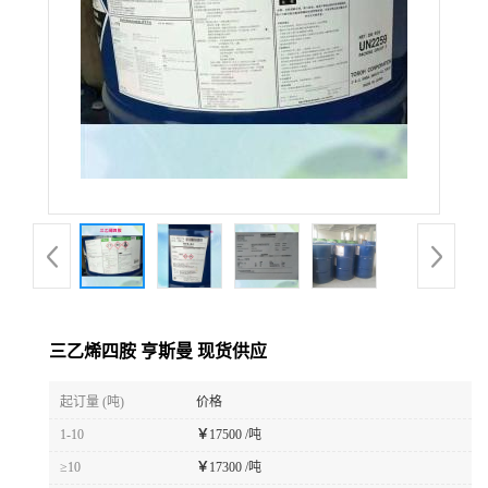
三乙烯四胺 亨斯曼 现货供应
起订量 (吨)
价格
1-10
￥
17500 /吨
≥10
￥
17300 /吨