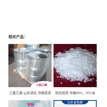
相关产品：
三氯乙烯 山东滨化 济南现货
供应现货 华融90%、95%含
量 氢氧化钾 1310-58-3