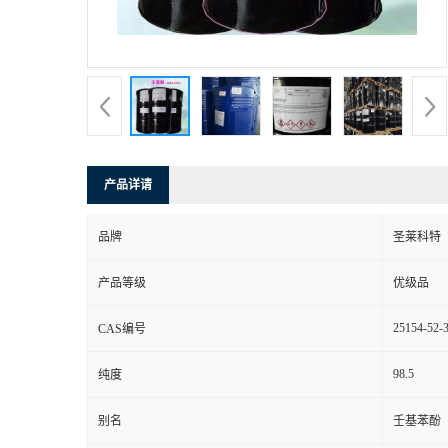
产品详请
品牌
圣莱科特
产品等级
优级品
25154-52-
CAS编号
98.5
纯度
别名
壬基苯酚