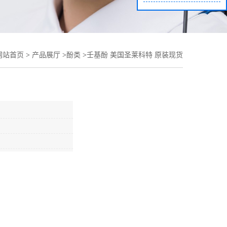
网站首页
>
产品展厅
>
酚类
>
壬基酚 美国圣莱科特 原装现货