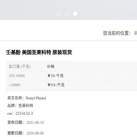
您当前的位置：
壬基酚 美国圣莱科特 原装现货
起订量 (千克)
价格
193-10000
￥
10 /千克
≥10000
￥
9.8 /千克
英文名称：
Nonyl Phenol
品牌：
圣莱科特
cas：
25154-52-3
发布日期：
2021-06-19
更新日期：
2026-08-06