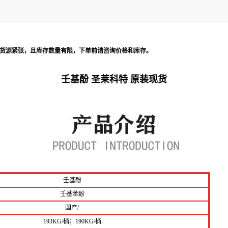
货源紧张，且库存数量有限，下单前请咨询价格和库存
。
壬基酚 圣莱科特 原装现货
壬基酚
壬基苯酚
国产/
193KG/桶；
190KG/桶