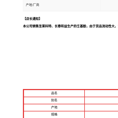
产地/厂商
【店长
通知
】
本公司销售圣莱科特、长春和益生产的壬基酚，由于货品流动性大，
品名
别名
产地
规格