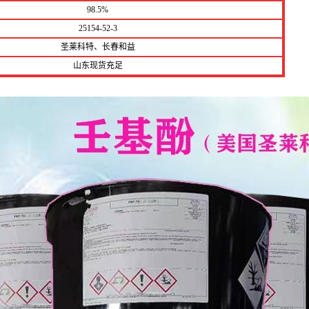
98.5%
25154-52-3
圣莱科特、长春和益
山东现货充足