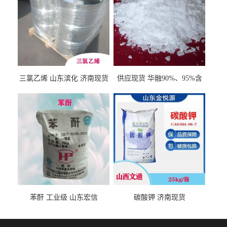
三氯乙烯 山东滨化 济南现货
供应现货 华融90%、95%含
量 氢氧化钾 1310-58-3
苯酐 工业级 山东宏信
碳酸钾 济南现货