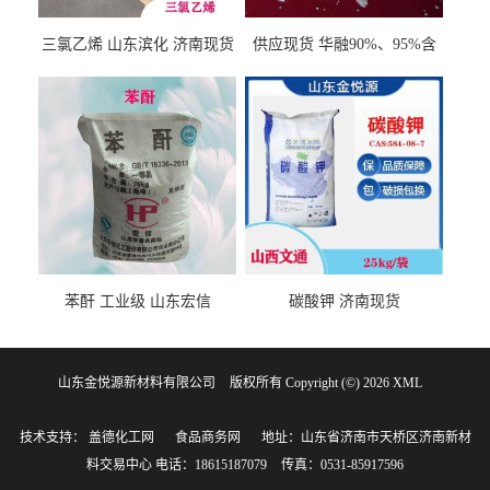
三氯乙烯 山东滨化 济南现货
供应现货 华融90%、95%含
量 氢氧化钾 1310-58-3
苯酐 工业级 山东宏信
碳酸钾 济南现货
山东金悦源新材料有限公司
版权所有 Copyright (©) 2026
XML
技术支持：
盖德化工网
食品商务网
地址：山东省济南市天桥区济南新材
料交易中心
电话：18615187079
传真：0531-85917596