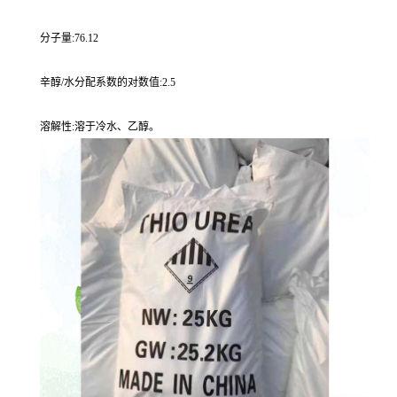
分子量:76.12
辛醇/水分配系数的对数值:2.5
溶解性:溶于冷水、乙醇。