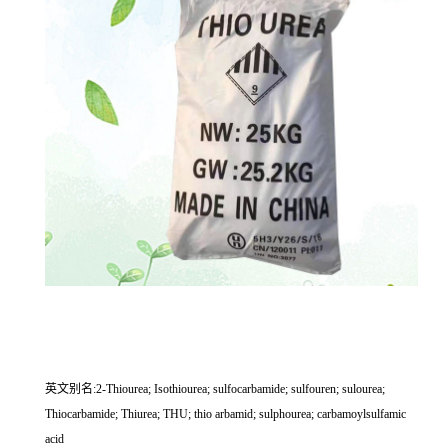
英文别名:2-Thiourea; Isothiourea; sulfocarbamide; sulfouren; sulourea;
Thiocarbamide; Thiurea; THU; thio arbamid; sulphourea; carbamoylsulfamic
acid