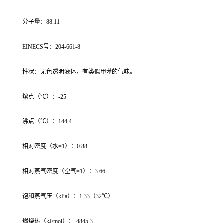
分子量：88.11
EINECS号：204-661-8
性状：无色透明液体，有类似甲苯的气味。
熔点（℃）：-25
沸点（℃）：144.4
相对密度（水=1）：0.88
相对蒸气密度（空气=1）：3.66
饱和蒸气压（kPa）：1.33（32℃）
燃烧热（kJ/mol）：-4845.3