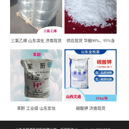
三氯乙烯 山东滨化 济南现货
供应现货 华融90%、95%含
量 氢氧化钾 1310-58-3
苯酐 工业级 山东宏信
碳酸钾 济南现货