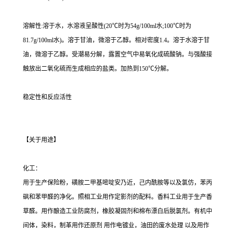
溶解性:溶于水，水溶液呈酸性(20℃时为54g/100ml水;100℃时为
81.7g/100ml水)。溶于甘油，微溶于乙醇。相对密度1.4。溶于水溶于甘
油，微溶于乙醇。受潮易分解，露置空气中易氧化成硫酸钠。与强酸接
触放出二氧化硫而生成相应的盐类。加热到150℃分解。
稳定性和反应活性
【关于用途】
化工：
用于生产保险粉，磺胺二甲基嘧啶安乃近，己内酰胺等以及氯仿，苯丙
砜和苯甲醛的净化。照相工业用作定影剂的配料。香料工业用于生产香
草醛。用作酿造工业防腐剂，橡胶凝固剂和棉布漂白后脱氯剂。有机中
间体，染料，制革用作还原剂 用作电镀业，油田的废水处理 以及用作