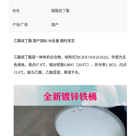
别名
醋酸叔丁酯
产地/厂商
国产
乙酸叔丁酯 国产国标 99含量 随时发货
乙酸叔丁酯是一种有机化合物，结构式为CH3COOC(CH3)3。外观为无
色液体。沸点97.8℃，相对密度0.8695（20/4℃），折光率1.3853，闪点
15.6℃。能与乙醇，乙醚混溶，难溶于水。