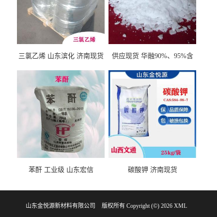
三氯乙烯 山东滨化 济南现货
供应现货 华融90%、95%含
量 氢氧化钾 1310-58-3
苯酐 工业级 山东宏信
碳酸钾 济南现货
山东金悦源新材料有限公司
版权所有 Copyright (©) 2026
XML