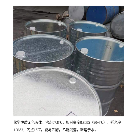
化学性质无色液体。沸点97.8℃，相对密度0.8695（20/4℃），折光率
1.3853，闪点15℃。能与乙醇，乙醚混溶，难溶于水。