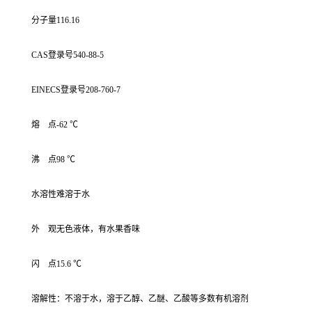
分子量116.16
CAS登录号540-88-5
EINECS登录号208-760-7
熔 点-62 ℃
沸 点98 ℃
水溶性难溶于水
外 观无色液体，有水果香味
闪 点15.6 ℃
溶解性：不溶于水，溶于乙醇、乙醚、乙酸等多数有机溶剂