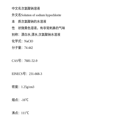
中文名次氯酸钠溶液
外文名Solution of sodium hypochlorite
本 质次氯酸钠的水溶液
性 状微黄色溶液，有非常刺鼻的气味
别称：漂白水;漂水;次氯酸钠水溶液
化学式：NaClO
分子量：74.442
CAS号：7681-52-9
EINECS号：231-668-3
密度：1.25g/cm3
熔点：-16℃
沸点：111℃