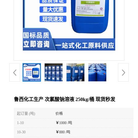
鲁西化工生产 次氯酸钠溶液 250kg/桶 现货秒发
起订量 (吨)
价格
1-10
￥
1000 /吨
10-30
￥
880 /吨