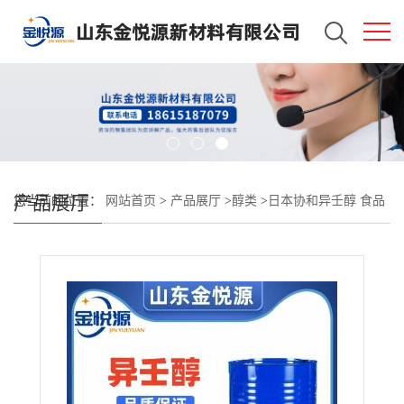
产品展厅
您当前的位置：
网站首页
>
产品展厅
>
醇类
>
日本协和异壬醇 食品
用香料 现货直发 27458-94-2