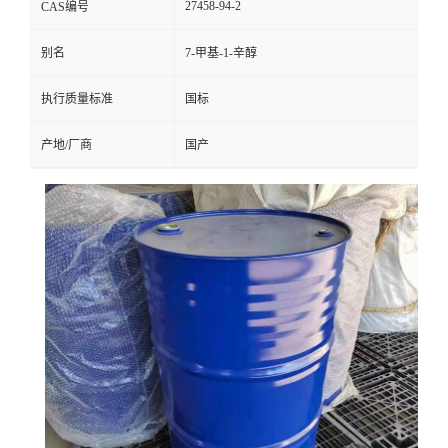
27458-94-2
CAS编号
别名
7-甲基-1-辛醇
执行质量标准
国标
产地/厂商
国产