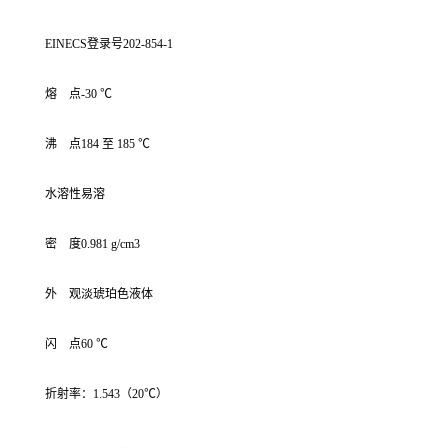
EINECS登录号202-854-1
熔 点-30 ℃
沸 点184 至 185 ℃
水溶性易溶
密 度0.981 g/cm3
外 观淡琥珀色液体
闪 点60 ℃
折射率：1.543（20℃）