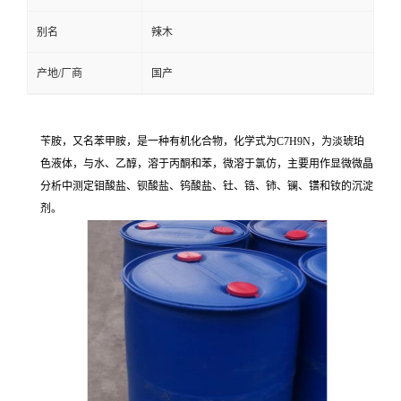
别名
辣木
产地/厂商
国产
苄胺，又名苯甲胺，是一种有机化合物，化学式为C7H9N，为淡琥珀
色液体，与水、乙醇，溶于丙酮和苯，微溶于氯仿，主要用作显微微晶
分析中测定钼酸盐、钡酸盐、钨酸盐、钍、锆、铈、镧、镨和钕的沉淀
剂。