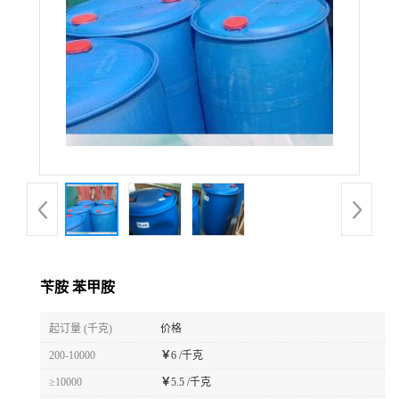
苄胺 苯甲胺
起订量 (千克)
价格
200-10000
￥
6 /千克
≥10000
￥
5.5 /千克