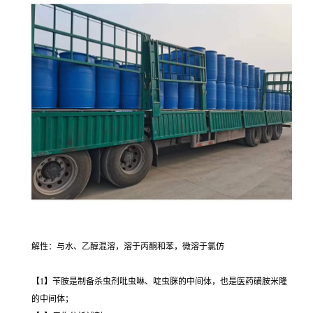
解性：与水、乙醇混溶，溶于丙酮和苯，微溶于氯仿
【1】苄胺是制备杀虫剂吡虫啉、啶虫脒的中间体，也是医药磺胺米隆
的中间体；