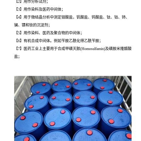
【2】用作分析试剂；
【3】用作染料及医药中间体；
【4】用于微结晶分析中测定钼酸盐，钒酸盐、钨酸盐、钛、钴、铈、
镧、镨和钕的沉淀剂；
【5】用作染料、医药及聚合物的中间体；
【6】有机合成中间体。例如苄胺乙酰化得乙酰苄胺；
【7】医药工业上主要用于合成甲磺灭脓(Homosulfamin)及磺胺米隆醋酸
盐；