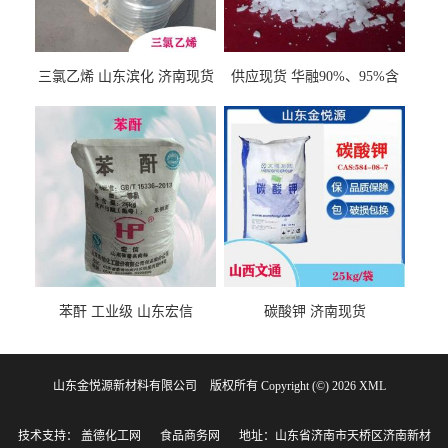
三氯乙烯 山东滨化 济南现货
供应现货 华融90%、95%含
量 氢氧化钾 1310-58-3
苯酐 工业级 山东宏信
碳酸钾 济南现货
山东金悦源新材料有限公司
版权所有 Copyright (©) 2026
XML
技术支持：
盖德化工网
食品商务网
地址：山东省济南市天桥区济南新材