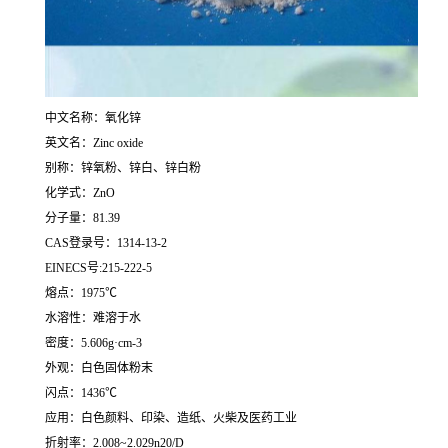
中文名称：氧化锌
英文名：Zinc oxide
别称：锌氧粉、锌白、锌白粉
化学式：ZnO
分子量：81.39
CAS登录号：1314-13-2
EINECS号:215-222-5
熔点：1975℃
水溶性：难溶于水
密度：5.606g·cm-3
外观：白色固体粉末
闪点：1436℃
应用：白色颜料、印染、造纸、火柴及医药工业
折射率：2.008~2.029n20/D