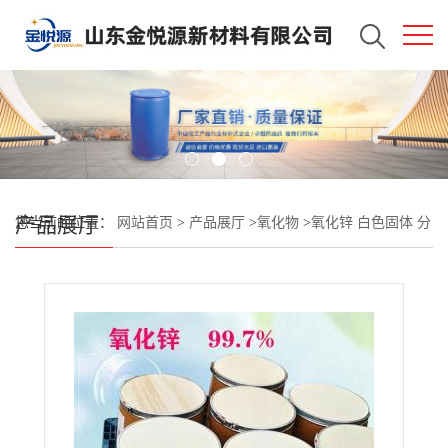
产品展厅
您当前的位置：
网站首页
>
产品展厅
>
氧化物
>
氧化锌 白色固体 分
析试剂 济南仓库现货 锌白粉