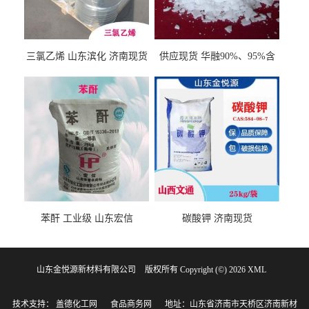
三氯乙烯 山东滨化 济南现货
供应现货 华融90%、95%含
量 氢氧化钾 1310-58-3
苯酐 工业级 山东宏信
碳酸钾 济南现货
山东金悦源新材料有限公司
版权所有 Copyright (©) 2026
XML
技术支持：
盖德化工网
食品商务网
地址：山东省济南市天桥区济南新材