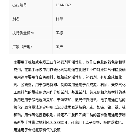
1314-13-2
CAS编号
别名
锌华
执行质量标准
国标
厂家（产地）
国产
主要用于橡胶或电缆工业作补强剂和活性剂，也作白色胶的着色剂和填
充剂，在氯丁橡胶中用作硫化剂等用途在化肥工业中对原料气作精脱硫
用用途主要用作白色颜料，橡胶硫化活性剂、补强剂，有机合成催化
剂、脱硫剂，用于静电复印、制药等用途用于合成氨、石油、天然气化
工原料气的脱硫用途用作分析试剂、基准试剂、荧光剂和光敏材料的基
质用途用于静电湿法复印、干法转印、激光传真通讯、电子用途在锰的
氧化还原容量法测定中用以沉淀盐类易消解的元素。如铁、铬、钒、钛
和锆，用作硫化氢吸收剂。标定乙二胺四乙酸二钠的基准剂用途用于制
备新型手性骨架材料NaZnSiO3OH，可应用于离子交换、吸附或催化。
用途用于合成氨原料气的脱硫