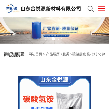
产品展厅
您当前的位置：
网站首页
>
产品展厅
>
胺类
>
碳酸氢铵 膨松剂 化学
肥料 一袋起订 质量可靠