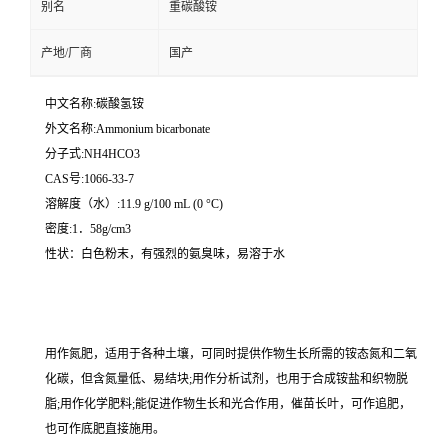
别名
重碳酸铵
产地/厂商
国产
中文名称:碳酸氢铵
外文名称:Ammonium bicarbonate
分子式:NH4HCO3
CAS号:1066-33-7
溶解度（水）:11.9 g/100 mL (0 °C)
密度:1．58g/cm3
性状：白色粉末，有强烈的氨臭味，易溶于水
用作氮肥，适用于各种土壤，可同时提供作物生长所需的铵态氮和二氧
化碳，但含氮量低、易结块;用作分析试剂，也用于合成铵盐和织物脱
脂;用作化学肥料;能促进作物生长和光合作用，催苗长叶，可作追肥，
也可作底肥直接施用。