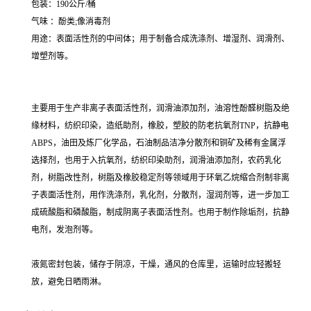
包装：190公斤/桶
气味 ：酚类;像消毒剂
用途：表面活性剂的中间体；用于制备合成洗涤剂、增湿剂、润滑剂、
增塑剂等。
主要用于生产非离子表面活性剂，润滑油添加剂，油溶性酚醛树脂及绝
缘材料，纺织印染，造纸助剂，橡胶，塑胶的防老抗氧剂TNP，抗静电
ABPS，油田及炼厂化学品，石油制品洁净分散剂和铜矿及稀有金属浮
选择剂，也用于入抗氧剂，纺织印染助剂，润滑油添加剂，农药乳化
剂，树脂改性剂，树脂及橡胶稳定剂等领域用于环氧乙烷缩合剂制非离
子表面活性剂，用作洗涤剂，乳化剂，分散剂，湿润剂等，进一步加工
成硫酸脂和磷酸脂，制成阴离子表面活性剂。也用于制作除垢剂，抗静
电剂，发泡剂等。
液氮密封包装，储存于阴凉，干燥，通风的仓库里，运输时应轻搬轻
放，避免日晒雨淋。