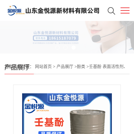
产品展厅
您当前的位置：
网站首页
>
产品展厅
>
酚类
>
壬基酚 表面活性剂、
抗氧剂、纺织印染助剂 25154-52-3