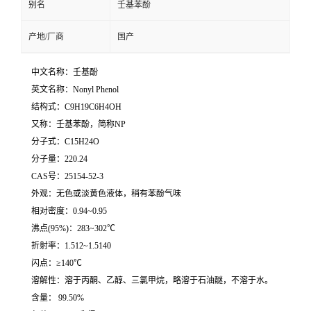
别名
壬基苯酚
产地/厂商
国产
中文名称：壬基酚
英文名称：Nonyl Phenol
结构式：C9H19C6H4OH
又称：壬基苯酚，简称NP
分子式：C15H24O
分子量：220.24
CAS号：25154-52-3
外观：无色或淡黄色液体，稍有苯酚气味
相对密度：0.94~0.95
沸点(95%)：283~302℃
折射率：1.512~1.5140
闪点：≥140℃
溶解性：溶于丙酮、乙醇、三氯甲烷，略溶于石油醚，不溶于水。
含量： 99.50%