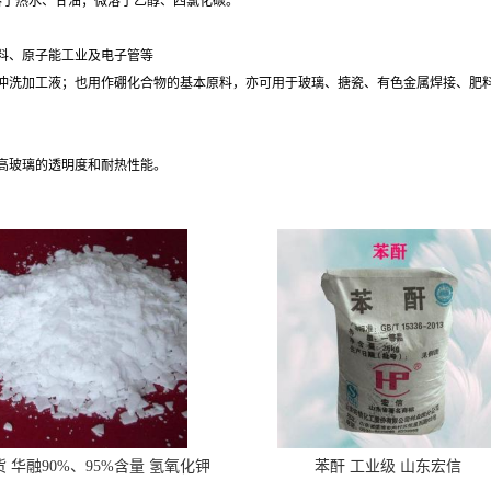
溶于热水、甘油；微溶于乙醇、四氯化碳。
肥料、原子能工业及电子管等
冲洗加工液；也用作硼化合物的基本原料，亦可用于玻璃、搪瓷、有色金属焊接、肥料、
提高玻璃的透明度和耐热性能。
 华融90%、95%含量 氢氧化钾
苯酐 工业级 山东宏信