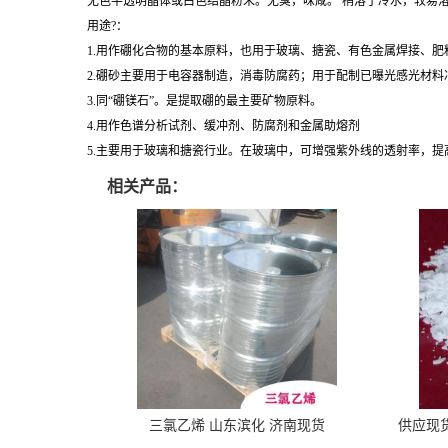
无色半透明晶体或白色结晶粉末。无臭，味咸。 稍溶于冷水，较易
用途?：
1.用作硼化合物的基本原料，也用于玻璃、搪瓷、有色金属焊接、
2.硼砂主要用于电容器制造，消毒防腐药；用于配制已曝光感光材料
3.同“硼镁石”。是提取硼的最主要矿物原料。
4.用作色谱分析试剂、缓冲剂、防腐剂和金属助熔剂
5.主要用于玻璃和搪瓷行业。在玻璃中，可增强紫外线的透射率，
相关产品：
三氯乙烯 山东滨化 济南现货
供应现货