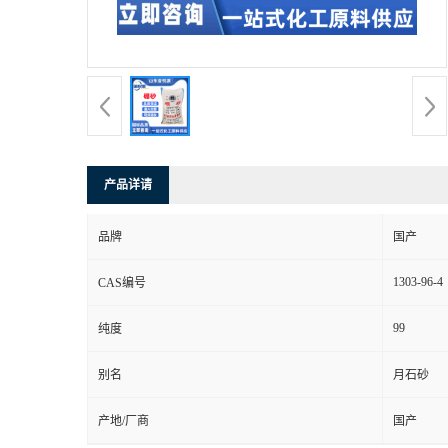
产品详请
品牌
国产
1303-96-4
CAS编号
99
纯度
别名
月石砂
产地/厂商
国产