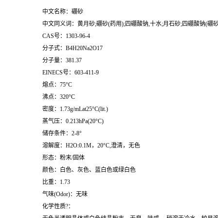
中文名称：硼砂
中文同义词：黄月砂;硼砂(药用);四硼酸钠,十水;月石砂;四硼酸钠(硼砂)
CAS号：1303-96-4
分子式：B4H20Na2O17
分子量：381.37
EINECS号：603-411-9
熔点：75°C
沸点：320°C
密度：1.73g/mLat25°C(lit.)
蒸气压：0.213hPa(20°C)
储存条件：2-8°
溶解度：H2O:0.1M，20°C,澄清，无色
形态：粉末/固体
颜色：白色、灰色、蓝白色或绿白色
比重：1.73
气味(Odor)：无味
化学性质?：