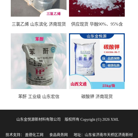
三氯乙烯 山东滨化 济南现货
供应现货 华融90%、95%含
量 氢氧化钾 1310-58-3
苯酐 工业级 山东宏信
碳酸钾 济南现货
山东金悦源新材料有限公司
版权所有 Copyright (©) 2026
XML
技术支持：
盖德化工网
食品商务网
地址：山东省济南市天桥区济南新材