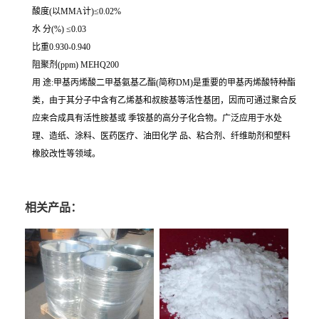
酸度(以MMA计)≤0.02%
水 分(%) ≤0.03
比重0.930-0.940
阻聚剂(ppm) MEHQ200
用 途:甲基丙烯酸二甲基氨基乙酯(简称DM)是重要的甲基丙烯酸特种酯
类，由于其分子中含有乙烯基和叔胺基等活性基团，因而可通过聚合反
应来合成具有活性胺基或 季铵基的高分子化合物。广泛应用于水处
理、造纸、涂料、医药医疗、油田化学 品、粘合剂、纤维助剂和塑料
橡胶改性等领域。
相关产品：