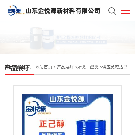
产品展厅
您当前的位置：
网站首页
>
产品展厅
>
腈类、醛类
>
供应英威达己
二腈 用作色谱固定液 萃取剂