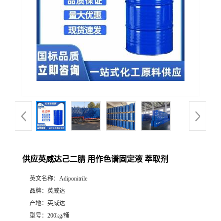
供应英威达己二腈 用作色谱固定液 萃取剂
英文名称：
Adiponitrile
品牌：
英威达
产地：
英威达
型号：
200kg/桶