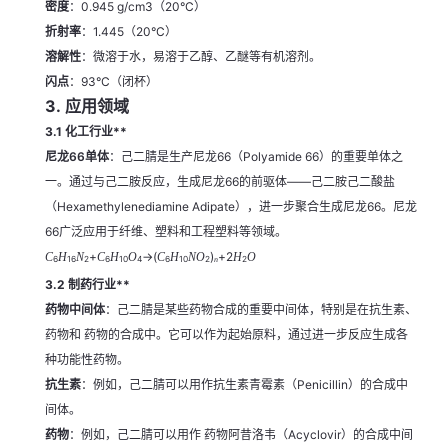
密度
：0.945 g/cm3（20°C）
折射率
：1.445（20°C）
溶解性
：微溶于水，易溶于乙醇、乙醚等有机溶剂。
闪点
：93°C（闭杯）
3.
应用领域
3.1 化工行业**
尼龙66单体
：己二腈是生产尼龙66（Polyamide 66）的重要单体之
一。通过与己二胺反应，生成尼龙66的前驱体——己二胺己二酸盐
（Hexamethylenediamine Adipate），进一步聚合生成尼龙66。尼龙
66广泛应用于纤维、塑料和工程塑料等领域。
+
→
(
)
+
2
C
H
N
C
H
O
C
H
N
O
H
O
6
16
2
6
10
4
6
10
2
2
n
3.2 制药行业**
药物中间体
：己二腈是某些药物合成的重要中间体，特别是在抗生素、
药物和 药物的合成中。它可以作为起始原料，通过进一步反应生成各
种功能性药物。
抗生素
：例如，己二腈可以用作抗生素青霉素（Penicillin）的合成中
间体。
药物
：例如，己二腈可以用作 药物阿昔洛韦（Acyclovir）的合成中间