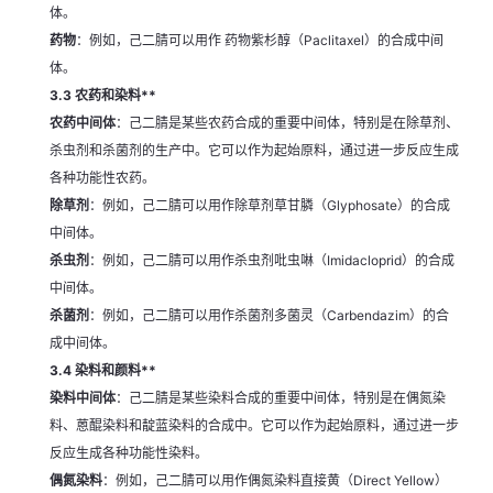
体。
药物
：例如，己二腈可以用作 药物紫杉醇（Paclitaxel）的合成中间
体。
3.3 农药和染料**
农药中间体
：己二腈是某些农药合成的重要中间体，特别是在除草剂、
杀虫剂和杀菌剂的生产中。它可以作为起始原料，通过进一步反应生成
各种功能性农药。
除草剂
：例如，己二腈可以用作除草剂草甘膦（Glyphosate）的合成
中间体。
杀虫剂
：例如，己二腈可以用作杀虫剂吡虫啉（Imidacloprid）的合成
中间体。
杀菌剂
：例如，己二腈可以用作杀菌剂多菌灵（Carbendazim）的合
成中间体。
3.4 染料和颜料**
染料中间体
：己二腈是某些染料合成的重要中间体，特别是在偶氮染
料、蒽醌染料和靛蓝染料的合成中。它可以作为起始原料，通过进一步
反应生成各种功能性染料。
偶氮染料
：例如，己二腈可以用作偶氮染料直接黄（Direct Yellow）