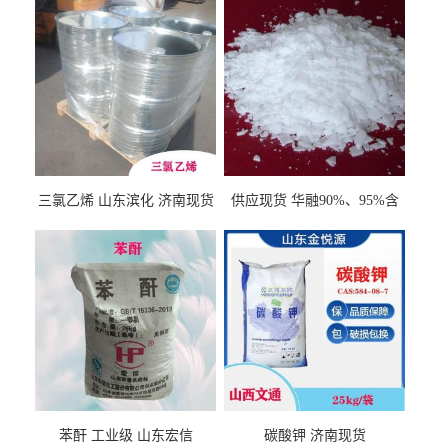
三氯乙烯 山东滨化 济南现货
供应现货 华融90%、95%含
量 氢氧化钾 1310-58-3
苯酐 工业级 山东宏信
碳酸钾 济南现货