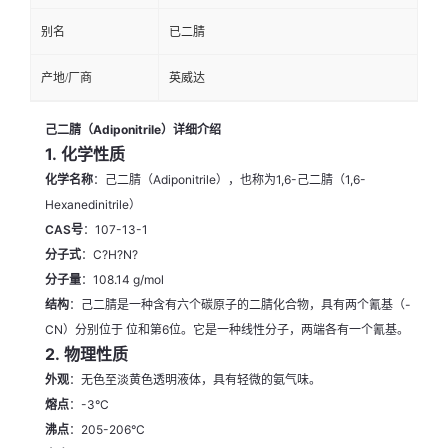
别名
已二腈
产地/厂商
英威达
己二腈（Adiponitrile）详细介绍
1.
化学性质
化学名称
：己二腈（Adiponitrile），也称为1,6-己二腈（1,6-
Hexanedinitrile）
CAS号
：107-13-1
分子式
：C?H?N?
分子量
：108.14 g/mol
结构
：己二腈是一种含有六个碳原子的二腈化合物，具有两个氰基（-
CN）分别位于 位和第6位。它是一种线性分子，两端各有一个氰基。
2.
物理性质
外观
：无色至淡黄色透明液体，具有轻微的氨气味。
熔点
：-3°C
沸点
：205-206°C