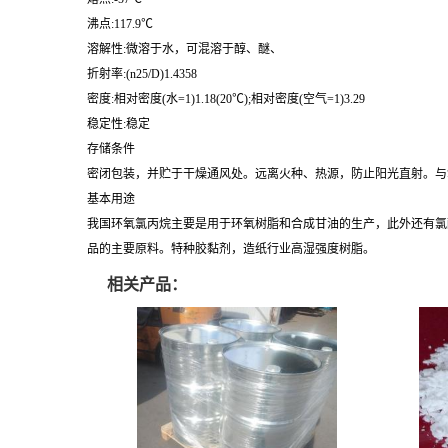
沸点:117.9℃
溶解性:微溶于水，可混溶于醇、醚、
折射率:(n25/D)1.4358
密度:相对密度(水=1)1.18(20℃);相对密度(空气=1)3.29
稳定性:稳定
存储条件
密闭包装，并贮于干燥通风处。远离火种、热源，防止阳光直射。与
基本用途
我国环氧氯丙烷主要是用于环氧树脂和合成甘油的生产，此外还有氯
品的主要原料。特种胶黏剂，造纸行业高湿强度树脂。
相关产品：