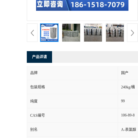
产品详请
品牌
国产
包装规格
240kg/桶
99
纯度
106-89-8
CAS编号
别名
Α-表氯醇