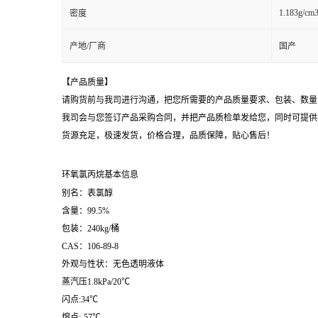
1.183g/cm
密度
产地/厂商
国产
【产品质量】
请购货前与我司进行沟通，把您所需要的产品质量要求、包装、数量
我司会与您签订产品采购合同，并把产品质检单发给您，同时可提供
货源充足，极速发货，价格合理，品质保障，贴心售后！
环氧氯丙烷基本信息
别名：表氯醇
含量：99.5%
包装：240kg/桶
CAS：106-89-8
外观与性状：无色透明液体
蒸汽压1.8kPa/20℃
闪点:34℃
熔点:-57℃