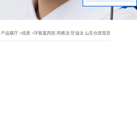
>
产品展厅
>
烃类
>
环氧氯丙烷 丙烯法/甘油法 山东仓库现货