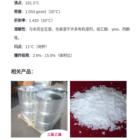
沸点
：101.3°C
密度
：1.033 g/cm3（20°C）
折射率
：1.420（20°C）
溶解性
：与水完全互溶，也易溶于许多有机溶剂，如乙醇、yimi、丙酮
等。
闪点
：11°C（闭杯）
爆炸极限
：2.6% - 15.0%（体积比）
相关产品：