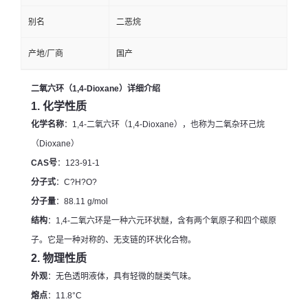
别名
二恶烷
产地/厂商
国产
二氧六环（1,4-Dioxane）详细介绍
1.
化学性质
化学名称
：1,4-二氧六环（1,4-Dioxane），也称为二氧杂环己烷
（Dioxane）
CAS号
：123-91-1
分子式
：C?H?O?
分子量
：88.11 g/mol
结构
：1,4-二氧六环是一种六元环状醚，含有两个氧原子和四个碳原
子。它是一种对称的、无支链的环状化合物。
2.
物理性质
外观
：无色透明液体，具有轻微的醚类气味。
熔点
：11.8°C