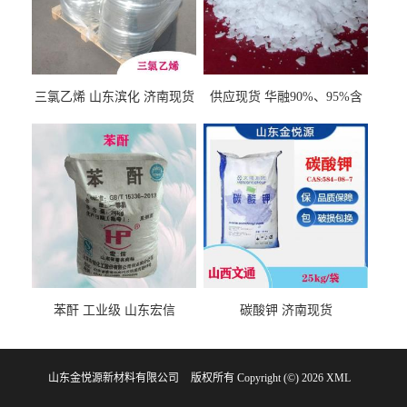
三氯乙烯 山东滨化 济南现货
供应现货 华融90%、95%含
量 氢氧化钾 1310-58-3
苯酐 工业级 山东宏信
碳酸钾 济南现货
山东金悦源新材料有限公司
版权所有 Copyright (©) 2026
XML