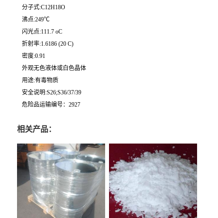
分子式:C12H18O
沸点:249℃
闪光点:111.7 oC
折射率:1.6186 (20 C)
密度:0.91
外观无色液体或白色晶体
用途:有毒物质
安全说明:S26;S36/37/39
危险品运输编号：2927
相关产品：