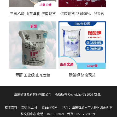
三氯乙烯 山东滨化 济南现货
供应现货 华融90%、95%含
量 氢氧化钾 1310-58-3
苯酐 工业级 山东宏信
碳酸钾 济南现货
山东金悦源新材料有限公司
版权所有 Copyright (©) 2026
XML
技术支持：
盖德化工网
食品商务网
地址：山东省济南市天桥区济南新材
料交易中心
电话：18615187079
传真：0531-85917596