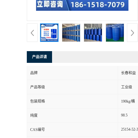
产品详请
品牌
长春和益
产品等级
工业级
包装规格
190kg/桶
98.5
纯度
25154-52-
CAS编号