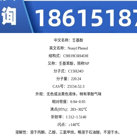
中文名称：壬基酚
英文名称：Nonyl Phenol
结构式：C9H19C6H4OH
又称：壬基苯酚，简称NP
分子式：C15H24O
分子量：220.24
CAS号：25154-52-3
外观：无色或淡黄色液体，稍有苯酚气味
相对密度：0.94~0.95
沸点(95%)：283~302℃
折射率：1.512~1.5140
闪点：≥140℃
溶解性：溶于丙酮、乙醇、三氯甲烷，略溶于石油醚，不溶于水。