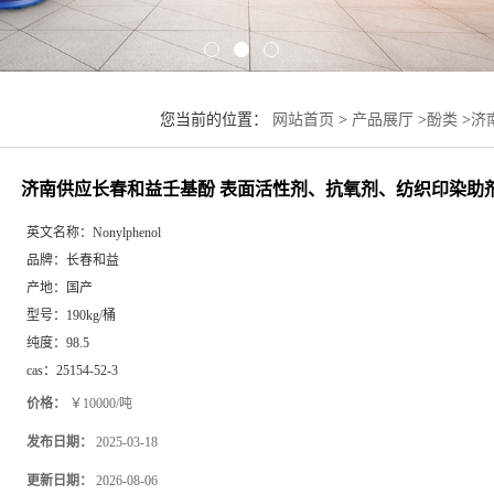
您当前的位置：
网站首页
>
产品展厅
>
酚类
>
济
济南供应长春和益壬基酚 表面活性剂、抗氧剂、纺织印染助
英文名称：
Nonylphenol
品牌：
长春和益
产地：
国产
型号：
190kg/桶
纯度：
98.5
cas：
25154-52-3
价格：
￥10000/吨
发布日期：
2025-03-18
更新日期：
2026-08-06