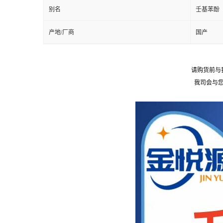
别名
壬基苯酚
产地/厂商
国产
请购货前与
我司会与