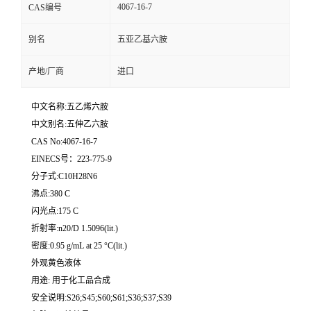
4067-16-7
CAS编号
别名
五亚乙基六胺
产地/厂商
进口
中文名称:五乙烯六胺
中文别名:五伸乙六胺
CAS No:4067-16-7
EINECS号：223-775-9
分子式:C10H28N6
沸点:380 C
闪光点:175 C
折射率:n20/D 1.5096(lit.)
密度:0.95 g/mL at 25 °C(lit.)
外观黄色液体
用途: 用于化工品合成
安全说明:S26;S45;S60;S61;S36;S37;S39