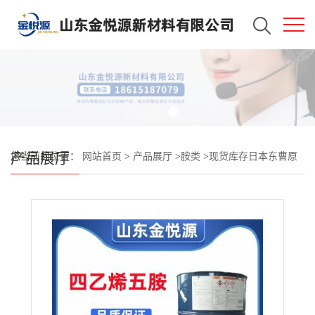
产品展厅
您当前的位置：
网站首页
>
产品展厅
>
胺类
>
现货库存日本东曹原
装 五乙烯六胺 200kg/桶