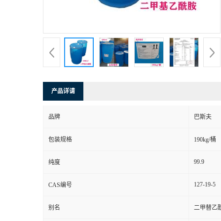
产品详请
品牌
巴斯夫
包装规格
190kg/桶
99.9
纯度
127-19-5
CAS编号
别名
二甲替乙酰