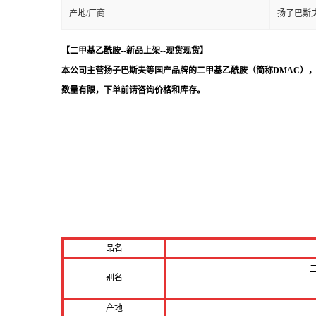
产地/厂商
扬子巴斯
【二甲基乙酰胺--新品上架--现货现货
】
本公司主营扬子巴斯夫等国产品牌的二甲基乙酰胺（简称DMAC），
数量有限，下单前请咨询价格和库存
。
品名
别名
产地