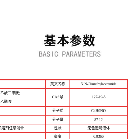
英文名称
N,N-Dimethylacetamide
-乙酰二甲胺;
CAS号
127-19-5
基乙酰胺
分子式
C4H9NO
分子量
87.12
机溶剂任意混合
性状
无色透明液体
密度
0.9366