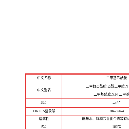
中文名称
二甲基乙酰胺
二甲替乙酰胺;乙酰二甲胺;N
中文别名
二甲基醯胺;N,N-二甲
冰点
-20℃
EINECS登录号
204-826-4
溶解性
能与水、醇和芳香化合物等有
沸点
166℃