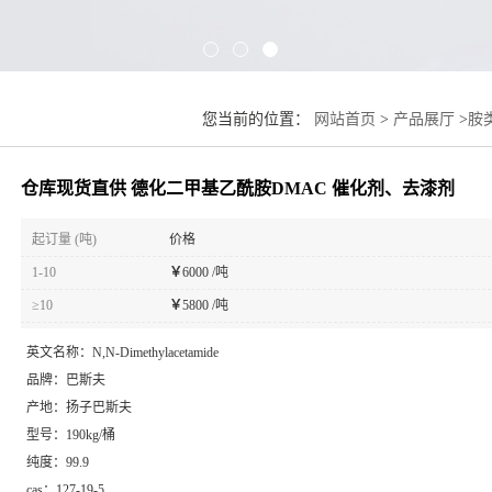
您当前的位置：
网站首页
>
产品展厅
>
胺
仓库现货直供 德化二甲基乙酰胺DMAC 催化剂、去漆剂
起订量 (吨)
价格
1-10
￥
6000 /吨
≥10
￥
5800 /吨
英文名称：
N,N-Dimethylacetamide
品牌：
巴斯夫
产地：
扬子巴斯夫
型号：
190kg/桶
纯度：
99.9
cas：
127-19-5