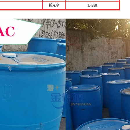
折光率
1.4380