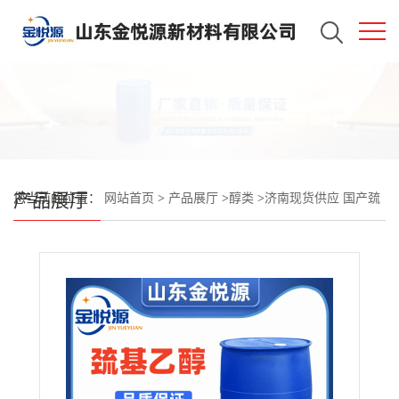
产品展厅
您当前的位置：
网站首页
>
产品展厅
>
醇类
>
济南现货供应 国产巯
基乙醇 220kg/桶 可分装采样