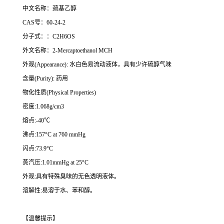
中文名称：巯基乙醇
CAS号：60-24-2
分子式：：C2H6OS
外文名称：2-Mercaptoethanol MCH
外观(Appearance): 水白色易流动液体，具有少许硫醇气味
含量(Purity): 药用
物化性质(Physical Properties)
密度:1.068g/cm3
熔点:-40℃
沸点:157°C at 760 mmHg
闪点:73.9°C
蒸汽压:1.01mmHg at 25°C
外观:具有特殊臭味的无色透明液体。
溶解性:易溶于水、苯和醇。
【温馨提示】