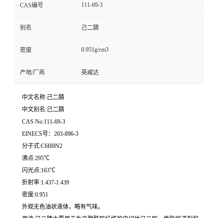
111-69-3
CAS编号
别名
己二腈
0.951g/cm3
密度
产地/厂商
英威达
中文名称:己二腈
中文别名:己二腈
CAS No:111-69-3
EINECS号：203-896-3
分子式:C6H8N2
沸点:295℃
闪光点:163℃
折射率:1.437-1.439
密度:0.951
外观无色油状液体，略有气味。