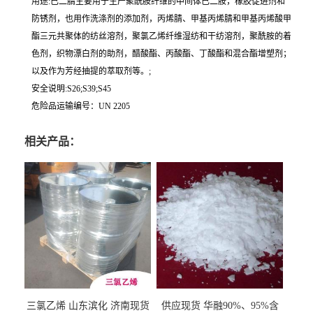
用途:已二腈主要用于生产聚酰胺纤维的中间体已二胺，橡胶促进剂和
防锈剂，也用作洗涤剂的添加剂，丙烯腈、甲基丙烯腈和甲基丙烯酸甲
酯三元共聚体的纺丝溶剂，聚氯乙烯纤维湿纺和干纺溶剂，聚酰胺的着
色剂，织物漂白剂的助剂，醋酸酯、丙酸酯、丁酸酯和混合酯增塑剂；
以及作为芳经抽提的萃取剂等。;
安全说明:S26;S39;S45
危险品运输编号：UN 2205
相关产品：
三氯乙烯 山东滨化 济南现货
供应现货 华融90%、95%含