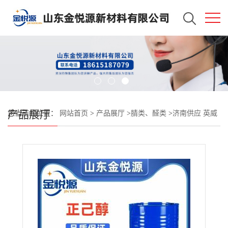
产品展厅
您当前的位置：
网站首页
>
产品展厅
>
腈类、醛类
>
济南供应 英威
达己二腈 现货库存 190kg/桶