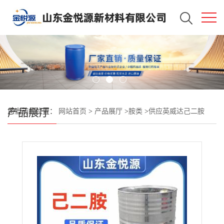
产品展厅
您当前的位置：
网站首页
>
产品展厅
>
胺类
>
供应英威达己二胺
160kg/桶 仓库现货库存