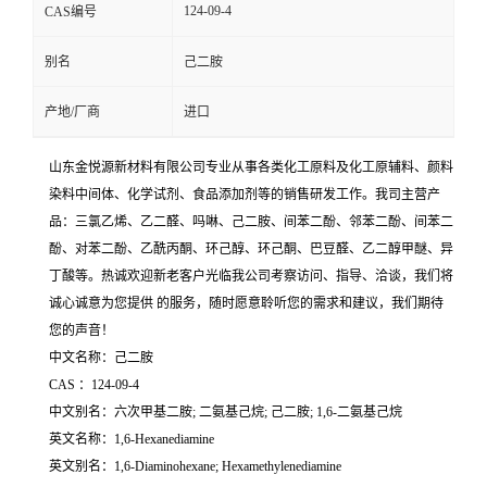
124-09-4
CAS编号
别名
己二胺
产地/厂商
进口
山东金悦源新材料有限公司专业从事各类化工原料及化工原辅料、颜料
染料中间体、化学试剂、食品添加剂等的销售研发工作。我司主营产
品：三氯乙烯、乙二醛、吗啉、己二胺、间苯二酚、邻苯二酚、间苯二
酚、对苯二酚、乙酰丙酮、环己醇、环己酮、巴豆醛、乙二醇甲醚、异
丁酸等。热诚欢迎新老客户光临我公司考察访问、指导、洽谈，我们将
诚心诚意为您提供 的服务，随时愿意聆听您的需求和建议，我们期待
您的声音！
中文名称：己二胺
CAS ：124-09-4
中文别名：六次甲基二胺; 二氨基己烷; 己二胺; 1,6-二氨基己烷
英文名称：1,6-Hexanediamine
英文别名：1,6-Diaminohexane; Hexamethylenediamine