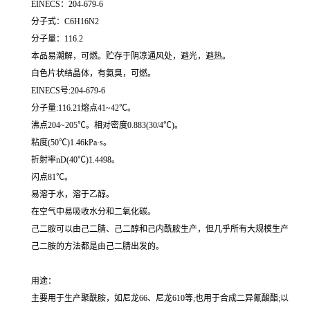
EINECS：204-679-6
分子式：C6H16N2
分子量：116.2
本品易潮解，可燃。贮存于阴凉通风处，避光，避热。
白色片状结晶体，有氨臭，可燃。
EINECS号:204-679-6
分子量:116.21熔点41~42℃。
沸点204~205℃。相对密度0.883(30/4℃)。
粘度(50℃)1.46kPa·s。
折射率nD(40℃)1.4498。
闪点81℃。
易溶于水，溶于乙醇。
在空气中易吸收水分和二氧化碳。
己二胺可以由己二腈、己二醇和己内酰胺生产，但几乎所有大规模生产
己二胺的方法都是由己二腈出发的。
用途：
主要用于生产聚酰胺，如尼龙66、尼龙610等;也用于合成二异氰酸酯;以