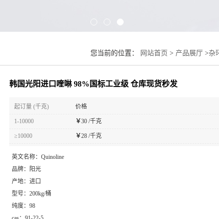
您当前的位置：
网站首页
>
产品展厅
>
杂
韩国光阳进口喹啉 98%国标工业级 仓库现货秒发
起订量 (千克)
价格
1-10000
￥
30 /千克
≥10000
￥
28 /千克
英文名称：
Quinoline
品牌：
阳光
产地：
进口
型号：
200kg/桶
纯度：
98
cas：
91-22-5