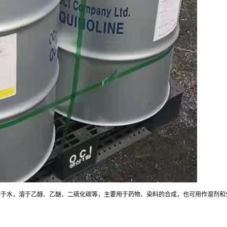
，溶于水，溶于乙醇、乙醚、二硫化碳等，主要用于药物、染料的合成，也可用作溶剂和