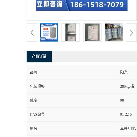
产品详请
品牌
阳光
包装规格
200kg/桶
98
纯度
91-22-5
CAS编号
别名
苯并吡啶