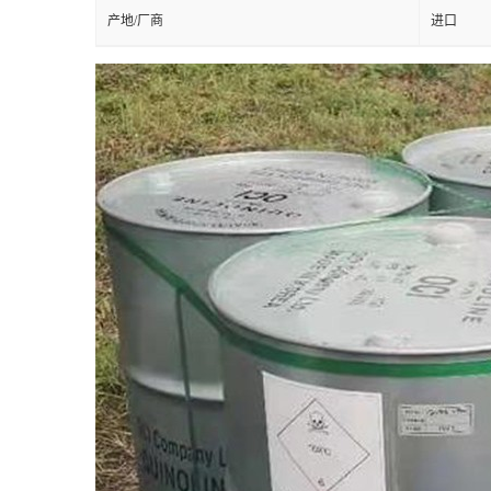
产地/厂商
进口