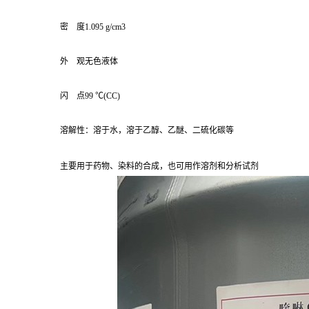
密 度1.095 g/cm3
外 观无色液体
闪 点99 ℃(CC)
溶解性：溶于水，溶于乙醇、乙醚、二硫化碳等
主要用于药物、染料的合成，也可用作溶剂和分析试剂