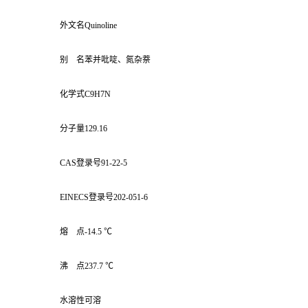
外文名Quinoline
别 名苯并吡啶、氮杂萘
化学式C9H7N
分子量129.16
CAS登录号91-22-5
EINECS登录号202-051-6
熔 点-14.5 ℃
沸 点237.7 ℃
水溶性可溶