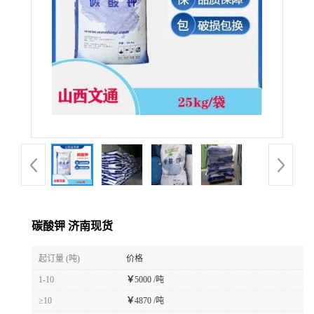
碳酸钾 济南现货
起订量 (吨)
价格
1-10
￥
5000 /吨
≥10
￥
4870 /吨