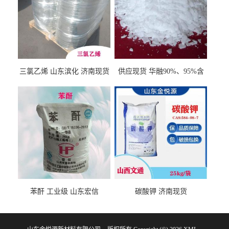
三氯乙烯 山东滨化 济南现货
供应现货 华融90%、95%含
量 氢氧化钾 1310-58-3
苯酐 工业级 山东宏信
碳酸钾 济南现货