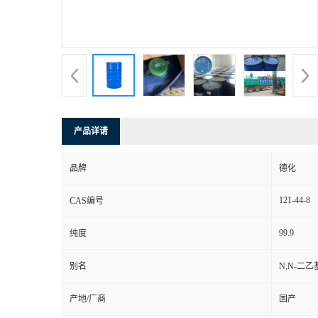
产品详请
品牌
德化
121-44-8
CAS编号
99.9
纯度
别名
N,N-二
产地/厂商
国产