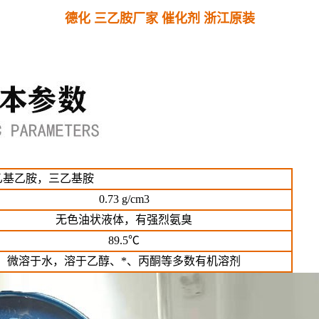
德化 三乙胺厂家 催化剂 浙江原装
二乙基乙胺，三乙基胺
0.73 g/cm3
无色油状液体，有强烈氨臭
89.5℃
微溶于水，溶于乙醇、*、丙酮等多数有机溶剂