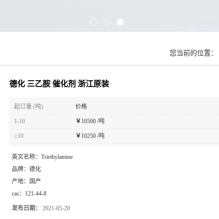
您当前的位置
德化 三乙胺 催化剂 浙江原装
起订量 (吨)
价格
1-10
￥
10500 /吨
≥10
￥
10250 /吨
英文名称：
Triethylamine
品牌：
德化
产地：
国产
cas：
121-44-8
发布日期：
2021-05-20