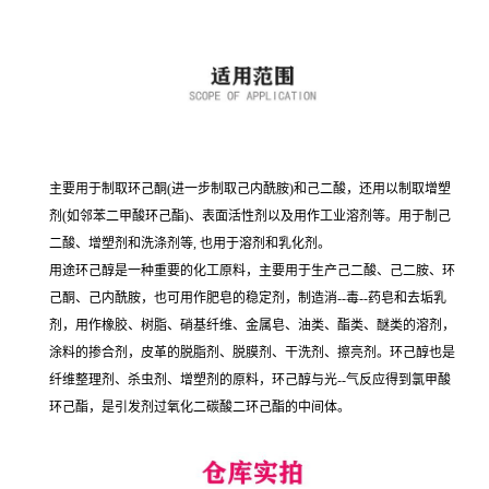
主要用于制取环己酮(进一步制取己内酰胺)和己二酸，还用以制取增塑
剂(如邻苯二甲酸环己酯)、表面活性剂以及用作工业溶剂等。用于制己
二酸、增塑剂和洗涤剂等, 也用于溶剂和乳化剂。
用途环己醇是一种重要的化工原料，主要用于生产己二酸、己二胺、环
己酮、己内酰胺，也可用作肥皂的稳定剂，制造消--毒--药皂和去垢乳
剂，用作橡胶、树脂、硝基纤维、金属皂、油类、酯类、醚类的溶剂，
涂料的掺合剂，皮革的脱脂剂、脱膜剂、干洗剂、擦亮剂。环己醇也是
纤维整理剂、杀虫剂、增塑剂的原料，环己醇与光--气反应得到氯甲酸
环己酯，是引发剂过氧化二碳酸二环己酯的中间体。