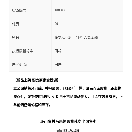
108-93-0
CAS编号
99
纯度
别名
脱氢催化剂1101型;六氢苯酚
执行质量标准
国标
产地/厂商
国产
【新品上架-实力商家金悦源
】
本公司销售环己醇，神马原装，185公斤一桶，济南仓库现货，距离物
流点近，发货快时间短
，近期由于货品流动性大，且库存数量有限，下
单前请咨询价格和库存
。
环己醇 神马原装 现货秒发 全国售卖