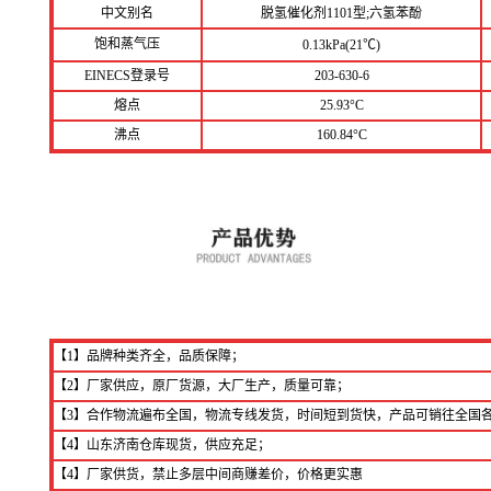
中文别名
脱氢催化剂1101型;六氢苯酚
饱和蒸气压
0.13kPa(21℃)
EINECS登录号
203-630-6
熔点
25.93
°C
沸点
160.84°C
【1】品牌种类齐全，品质保障；
【2】厂家供应，原厂货源，大厂生产，质量可靠；
【3】合作物流遍布全国，物流专线发货，时间短到货快，产品可销往全国
【4】山东济南仓库现货，供应充足；
【4】厂家供货，禁止多层中间商赚差价，价格更实惠