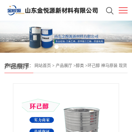
产品展厅
您当前的位置：
网站首页
>
产品展厅
>
醇类
>
环己醇 神马原装 现货
秒发 全国售卖