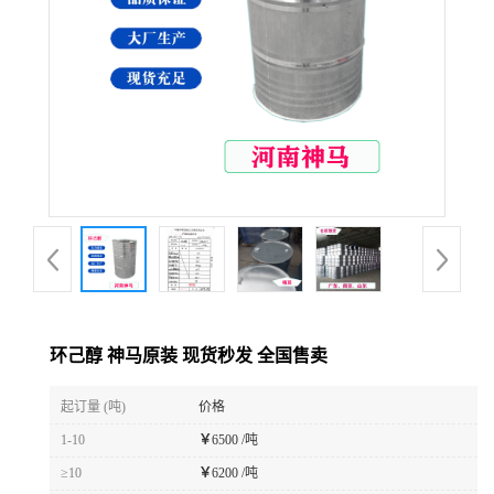
环己醇 神马原装 现货秒发 全国售卖
起订量 (吨)
价格
1-10
￥
6500 /吨
≥10
￥
6200 /吨