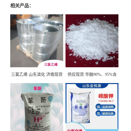
相关产品：
三氯乙烯 山东滨化 济南现货
供应现货 华融90%、95%含
量 氢氧化钾 1310-58-3