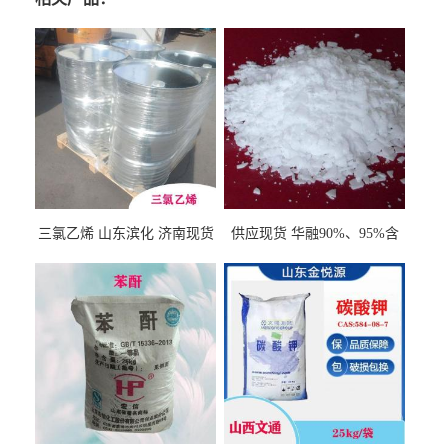
三氯乙烯 山东滨化 济南现货
供应现货 华融90%、95%含
量 氢氧化钾 1310-58-3