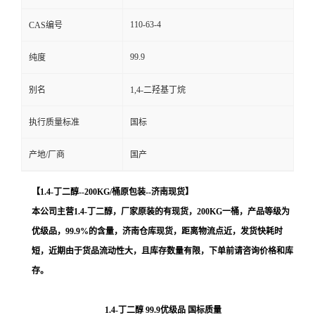
110-63-4
CAS编号
99.9
纯度
别名
1,4-二羟基丁烷
执行质量标准
国标
产地/厂商
国产
【
1.4-丁二醇
--200KG/桶原包装--济南现货
】
本公司主营
1.4-丁二醇
，厂家原装的
有现货，200KG一桶，产品等级为
优级品，99.9%的含量，济南仓库现货，距离物流点近，发货快耗时
短，
近期由于货品流动性大，且库存数量有限，下单前请咨询价格和库
存
。
1.4-丁二醇 99.9优级品 国标质量