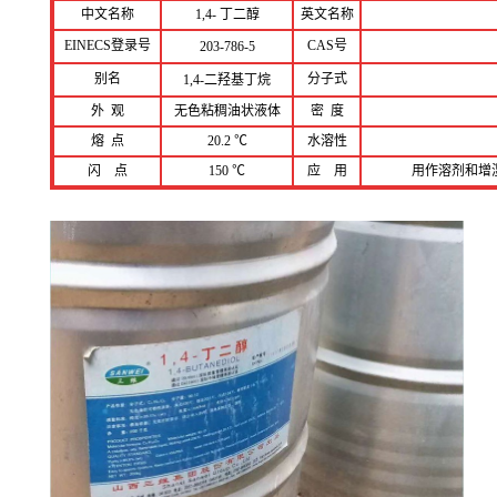
中文名称
1,4- 丁二醇
英文名称
EINECS登录号
CAS号
203-786-5
别名
分子式
1,4-二羟基丁烷
外 观
无色粘稠油状液体
密 度
熔 点
20.2 ℃
水溶性
闪 点
150 ℃
应 用
用作溶剂和增