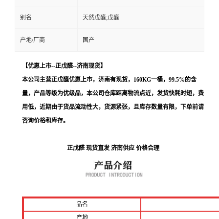
别名
天然戊醛;戊醛
产地/厂商
国产
【优惠上市--正戊醛--济南现货
】
本公司主营
正戊醛优惠上市，济南
有现货，160KG一桶，99.5%的含
量，
产品等级为优级品，本公司仓库
距离物流点近，发货快耗时短，费
用低，
近期由于货品流动性大，货源紧张，且库存数量有限，下单前请
咨询价格和库存
。
正戊醛 现货直发 济南供应 价格合理
品名
产地