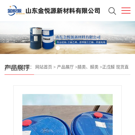
产品展厅
您当前的位置：
网站首页
>
产品展厅
>
腈类、醛类
>
正戊醛 现货直
发 济南供应 价格合理