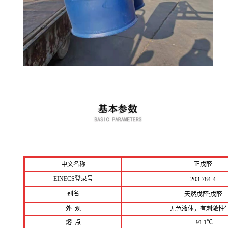
中文名称
正戊醛
EINECS登录号
203-784-4
别名
天然戊醛;戊醛
外 观
无色液体，有刺激性
熔 点
-91.1℃