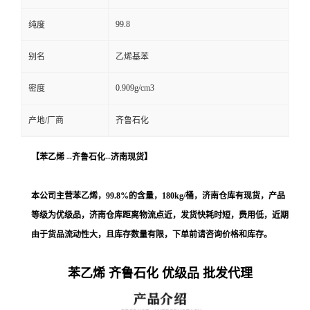
99.8
纯度
别名
乙烯基苯
0.909g/cm3
密度
产地/厂商
齐鲁石化
【
苯乙烯
--
齐鲁石化
--济南现货
】
本公司主营
苯乙烯，
99.8%的含量，
180kg/桶
，济南仓库
有现货，产品
等级为优级品，济南仓库距离物流点近，发货快耗时短，费用低，
近期
由于货品流动性大，且库存数量有限，下单前请咨询价格和库存
。
苯乙烯 齐鲁石化 优级品 批发代理