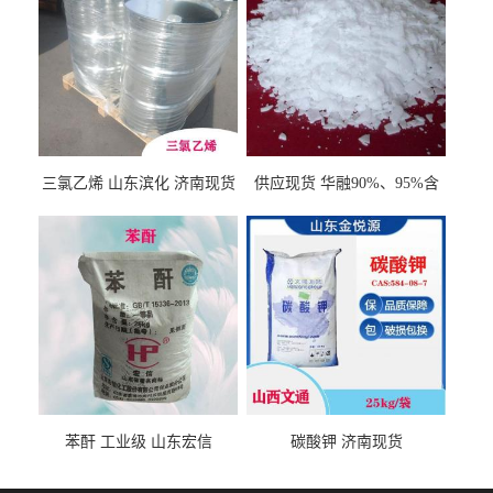
三氯乙烯 山东滨化 济南现货
供应现货 华融90%、95%含
量 氢氧化钾 1310-58-3
苯酐 工业级 山东宏信
碳酸钾 济南现货