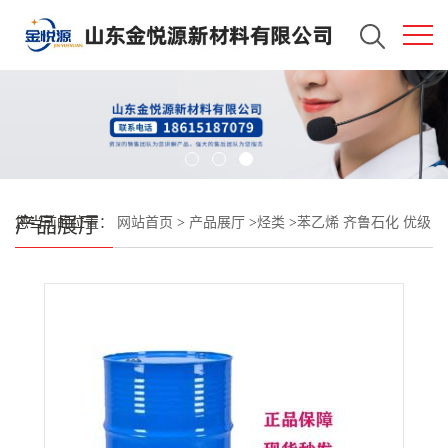
产品展厅
您当前的位置：
网站首页
>
产品展厅
>
烃类
>
苯乙烯 齐鲁石化 优级
品 批发