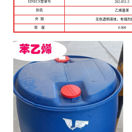
EINECS登录号
202-851-5
别名
乙烯基苯
外 观
无色透明液体，有强烈
密 度
0.909