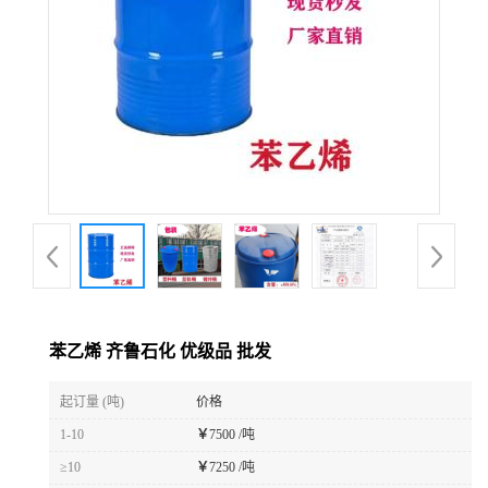
苯乙烯 齐鲁石化 优级品 批发
起订量 (吨)
价格
1-10
￥
7500 /吨
≥10
￥
7250 /吨