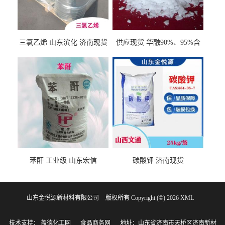
三氯乙烯 山东滨化 济南现货
供应现货 华融90%、95%含
量 氢氧化钾 1310-58-3
苯酐 工业级 山东宏信
碳酸钾 济南现货
山东金悦源新材料有限公司
版权所有 Copyright (©) 2026
XML
技术支持：
盖德化工网
食品商务网
地址：山东省济南市天桥区济南新材