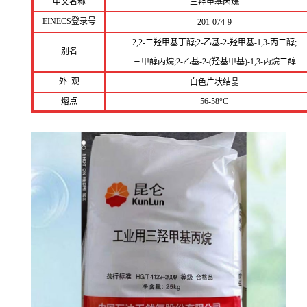
中文名称
三羟甲基丙烷
EINECS登录号
201-074-9
2,2-二羟甲基丁醇;2-乙基-2-羟甲基-1,3-丙二醇;
别名
三甲醇丙烷;2-乙基-2-(羟基甲基)-1,3-丙烷二醇
外 观
白色片状结晶
熔点
56-58°C