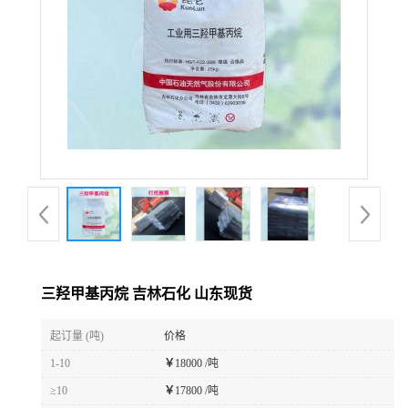
三羟甲基丙烷 吉林石化 山东现货
起订量 (吨)
价格
1-10
￥
18000 /吨
≥10
￥
17800 /吨