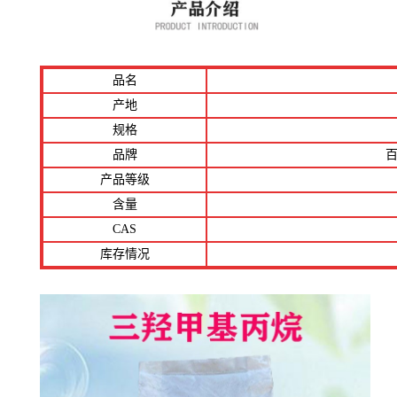
品名
产地
规格
品牌
百
产品等级
含量
CAS
库存情况