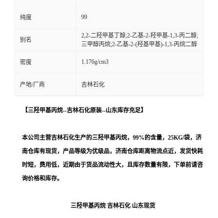
99
纯度
2,2-二羟甲基丁醇;2-乙基-2-羟甲基-1,3-丙二醇;
别名
三甲醇丙烷;2-乙基-2-(羟基甲基)-1,3-丙烷二醇
1.176g/cm3
密度
产地/厂商
吉林石化
【
三羟甲基丙烷
--
吉林石化
原装--山东库存充足
】
本公司主营
吉林石化生产的
三羟甲基丙烷
，
99%的含量，
25KG/袋
，济
南仓库
有现货，产品等级为优级品，济南仓库距离物流点近，发货快耗
时短，费用低，
近期由于货品流动性大，且库存数量有限，下单前请咨
询价格和库存
。
三羟甲基丙烷 吉林石化 山东现货