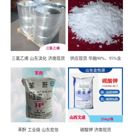
三氯乙烯 山东滨化 济南现货
供应现货 华融90%、95%含
量 氢氧化钾 1310-58-3
苯酐 工业级 山东宏信
碳酸钾 济南现货