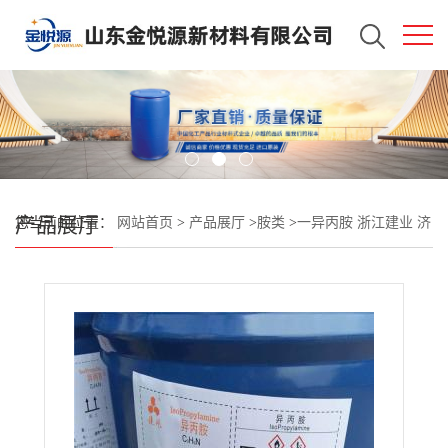
产品展厅
您当前的位置：
网站首页
>
产品展厅
>
胺类
>
一异丙胺 浙江建业 济
南现货