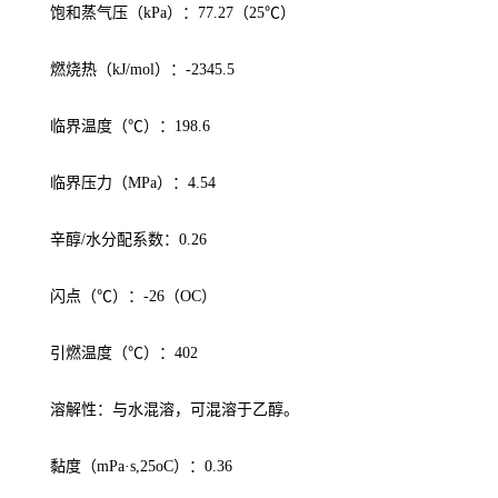
饱和蒸气压（kPa）：77.27（25℃）
燃烧热（kJ/mol）：-2345.5
临界温度（℃）：198.6
临界压力（MPa）：4.54
辛醇/水分配系数：0.26
闪点（℃）：-26（OC）
引燃温度（℃）：402
溶解性：与水混溶，可混溶于乙醇。
黏度（mPa·s,25oC）：0.36