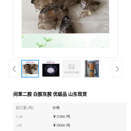
间苯二胺 白胺灰胺 优级品 山东现货
起订量 (吨)
价格
1-10
￥
31000 /吨
≥10
￥
30000 /吨