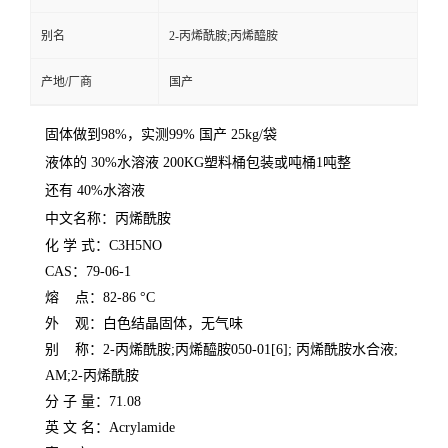
别名
2-丙烯酰胺;丙烯醯胺
产地/厂商
国产
固体做到98%，实测99% 国产 25kg/袋
液体的 30%水溶液 200KG塑料桶包装或吨桶1吨整
还有 40%水溶液
中文名称：丙烯酰胺
化 学 式：C3H5NO
CAS：79-06-1
熔 点：82-86 °C
外 观：白色结晶固体，无气味
别 称：2-丙烯酰胺;丙烯醯胺050-01[6]; 丙烯酰胺水合液;
AM;2-丙烯酰胺
分 子 量：71.08
英 文 名：Acrylamide