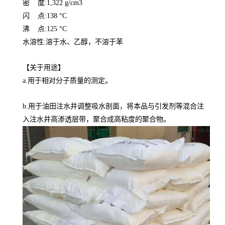
密 度:1,322 g/cm3
闪 点:138 °C
沸 点:125 °C
水溶性:溶于水、乙醇，不溶于苯
【关于用途】
a.用于相对分子质量的测定。
b.用于油田注水井调整吸水剖面，将本品与引发剂等混合注
入注水井高渗透层带，聚合成高粘度的聚合物。