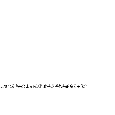
通过聚合反应来合成具有活性胺基或 季铵基的高分子化合