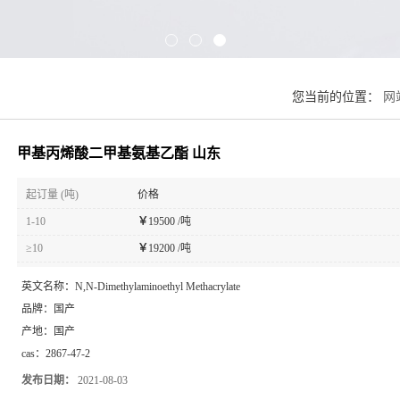
您当前的位置：
网
甲基丙烯酸二甲基氨基乙酯 山东
起订量 (吨)
价格
1-10
￥
19500 /吨
≥10
￥
19200 /吨
英文名称：
N,N-Dimethylaminoethyl Methacrylate
品牌：
国产
产地：
国产
cas：
2867-47-2
发布日期：
2021-08-03