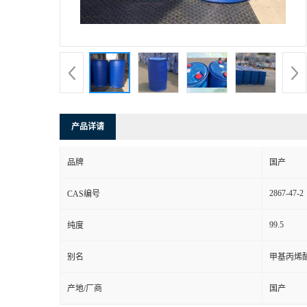
产品详请
品牌
国产
2867-47-2
CAS编号
99.5
纯度
别名
甲基丙烯酸
产地/厂商
国产