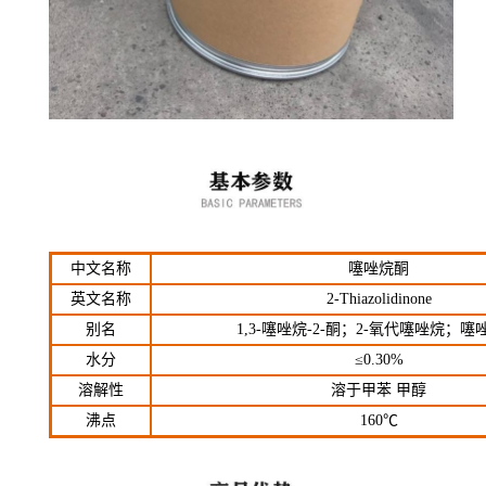
中文名称
噻唑烷酮
英文名称
2-Thiazolidinone
别名
1,3-噻唑烷-2-酮；2-氧代噻唑烷；噻
水分
≤0.30%
溶解性
溶于甲苯 甲醇
沸点
160℃