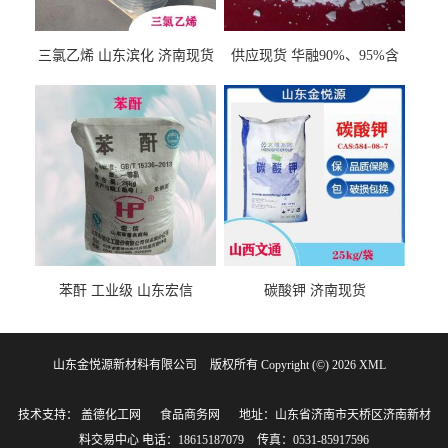
三氯乙烯 山东滨化 济南现货
供应现货 华融90%、95%含
量 氢氧化钾 1310-58-3
苯酐 工业级 山东宏信
碳酸钾 济南现货
山东金悦源新材料有限公司
版权所有 Copyright (©) 2026
XML
技术支持：
盖德化工网
食品商务网
地址：山东省济南市天桥区济南新材
料交易中心
电话：18615187079
传真：0531-85917596