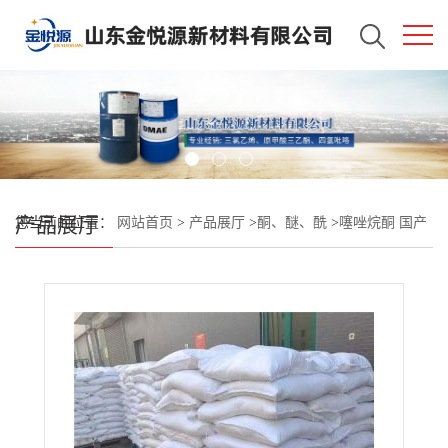
产品展厅
您当前的位置：
网站首页
>
产品展厅
>
酮、醚、酰
>
噻唑烷酮 国产
现货 济南发货