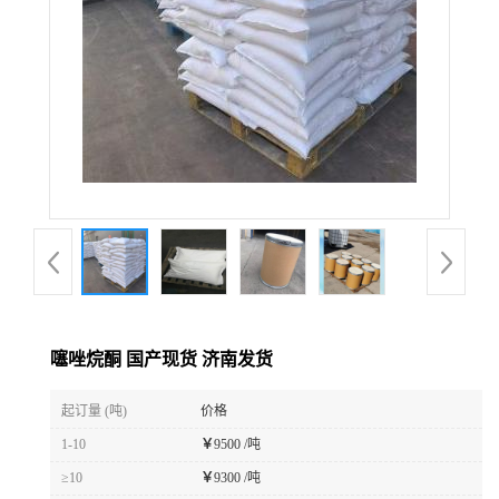
噻唑烷酮 国产现货 济南发货
起订量 (吨)
价格
1-10
￥
9500 /吨
≥10
￥
9300 /吨