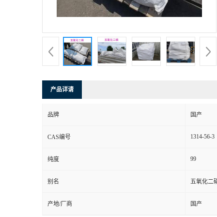
产品详请
品牌
国产
1314-56-3
CAS编号
99
纯度
别名
五氧化二
产地/厂商
国产