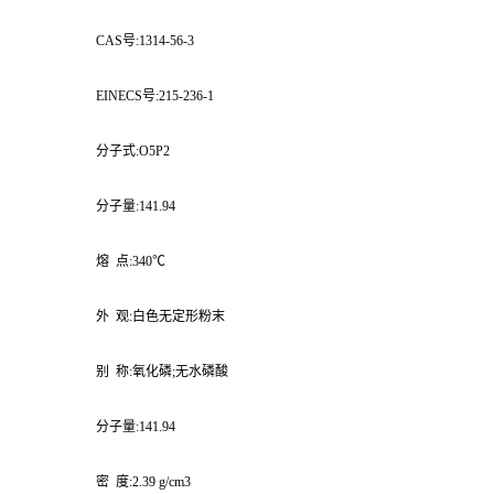
CAS号:1314-56-3
EINECS号:215-236-1
分子式:O5P2
分子量:141.94
熔 点:340℃
外 观:白色无定形粉末
别 称:氧化磷;无水磷酸
分子量:141.94
密 度:2.39 g/cm3