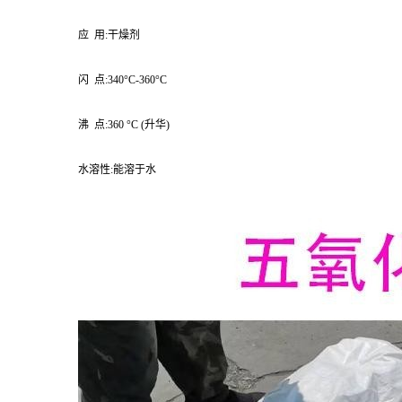
应 用:干燥剂
闪 点:340°C-360°C
沸 点:360 °C (升华)
水溶性:能溶于水