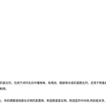
的氯化剂，也用于闭环反应中噻唑啉、吡咯烷、酰胺等合成的氯酰化剂，还用于制备
制得。
氯化、有机磺酸或硝基化合物的氯置换。制造酰基氯化物。制造医药中间体,例如驱虫净