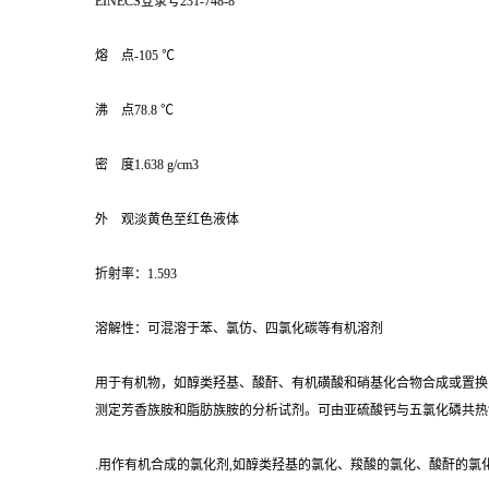
EINECS登录号231-748-8
熔 点-105 ℃
沸 点78.8 ℃
密 度1.638 g/cm3
外 观淡黄色至红色液体
折射率：1.593
溶解性：可混溶于苯、氯仿、四氯化碳等有机溶剂
用于有机物，如醇类羟基、酸酐、有机磺酸和硝基化合物合成或置换
测定芳香族胺和脂肪族胺的分析试剂。可由亚硫酸钙与五氯化磷共热
.用作有机合成的氯化剂,如醇类羟基的氯化、羧酸的氯化、酸酐的