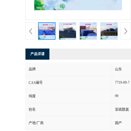
产品详请
品牌
山东
7719-09-7
CAS编号
99
纯度
别名
亚硫酰氯
产地/厂商
国产