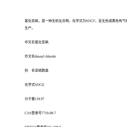
氯化亚砜，是一种无机化合物，化学式为SOCl?，呈无色或黄色
生产。
中文名氯化亚砜
外文名thionyl chloride
别 名亚硫酰氯
化学式SOCl2
分子量118.97
CAS登录号7719-09-7