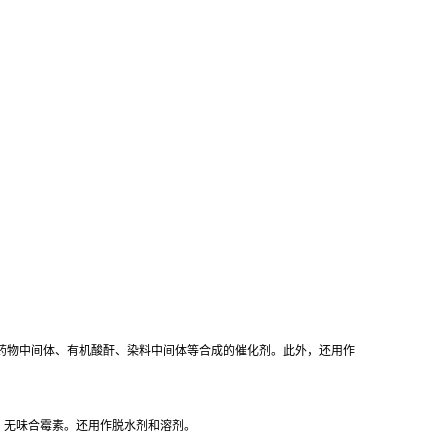
药物中间体、有机酸酐、染料中间体等合成的催化剂。此外，还用作
、无味合霉素。还用作脱水剂和溶剂。