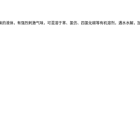
有气味的液体，有强烈刺激气味，可混溶于苯、氯仿、四氯化碳等有机溶剂，遇水水解，