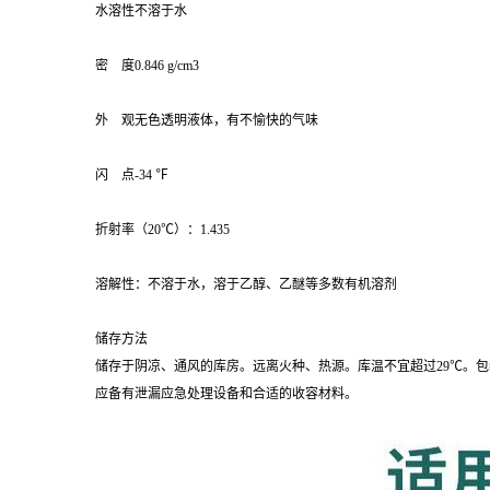
水溶性不溶于水
密 度0.846 g/cm3
外 观无色透明液体，有不愉快的气味
闪 点-34 ℉
折射率（20℃）：1.435
溶解性：不溶于水，溶于乙醇、乙醚等多数有机溶剂
储存方法
储存于阴凉、通风的库房。远离火种、热源。库温不宜超过29℃。
应备有泄漏应急处理设备和合适的收容材料。