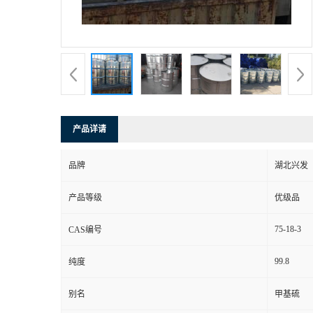
产品详请
品牌
湖北兴发
产品等级
优级品
75-18-3
CAS编号
99.8
纯度
别名
甲基硫