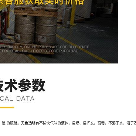
是C2H6S，是 的硫醚。无色透明有不愉快气味的液体，易燃、易挥发。高毒。不溶于水，溶