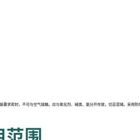
包装要求密封，不可与空气接触。应与氧化剂、碱类、氨分开存放，切忌混储。采用防