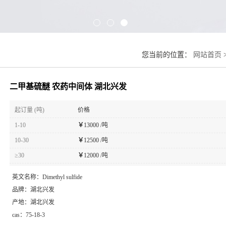
您当前的位置：
网站首页
二甲基硫醚 农药中间体 湖北兴发
起订量 (吨)
价格
1-10
￥
13000 /吨
10-30
￥
12500 /吨
≥30
￥
12000 /吨
英文名称：
Dimethyl sulfide
品牌：
湖北兴发
产地：
湖北兴发
cas：
75-18-3