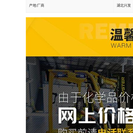
产地/厂商
湖北兴发