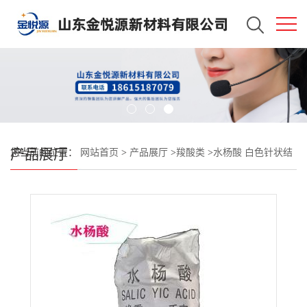
产品展厅
您当前的位置：
网站首页
>
产品展厅
>
羧酸类
>
水杨酸 白色针状结
晶 日用香精防腐剂 69-72-7