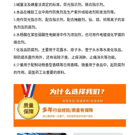
3.碱量法及碘量法滴定的标准。荧光指示剂。络合指示剂。
4.本品在橡胶工业中用作防焦剂及生产紫外线吸收剂和发泡剂等。
5.用作荧光指示剂、配合指示剂、配合掩蔽剂。钛、锆、钨等离子的显
色剂及防腐剂。
6.水杨酸在某些弱酸性电解液中作为添加剂，也可用作电镀或化学镀的
络合剂。
7.化妆品防腐剂。主要用于花露水、痱子水、奎宁头水等水类化妆品。
除防腐杀菌作用外，还有祛除汗臭、止痒消肿、止痛消炎等功能。
8.少量用于配制动物香型香精等日用香精。微量用于食品中，起防腐剂
的作用。是医药工业重要的原料。