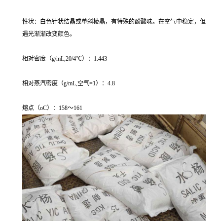
性状：白色针状结晶或单斜棱晶，有特殊的酚酸味。在空气中稳定，但
遇光渐渐改变颜色。
相对密度（g/mL,20/4℃）：1.443
相对蒸汽密度（g/mL,空气=1）：4.8
熔点（oC）：158～161