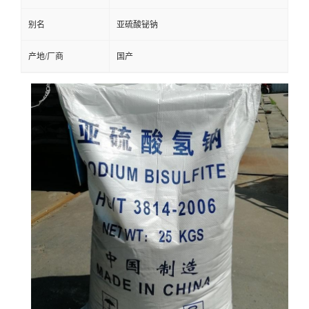
别名
亚硫酸铋钠
产地/厂商
国产