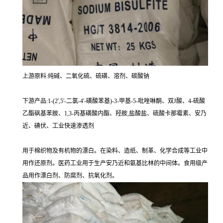
上游原料:纯碱、二氧化硫、硫磺、溶剂、碳酸钠
下游产品:1-(2',5'-二氯-4'-磺酸苯基)-3-甲基-5-吡唑啉酮、双J酸、4-硫酸
乙酯砜基苯胺、1,3-丙基磺酸内酯、羟胺,盐酸盐、硫酸卡那霉素、安乃
近、碘伏、工业快速渗透剂
用于棉织物及有机物的漂白。在染料、造纸、制革、化学合成等工业中
用作还原剂。医药工业用于生产安乃近和氨基比林的中间体。食用级产
品用作漂白剂、防腐剂、抗氧化剂。