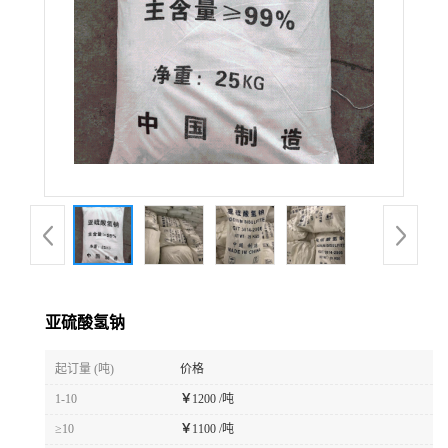
亚硫酸氢钠
起订量 (吨)
价格
1-10
￥
1200 /吨
≥10
￥
1100 /吨