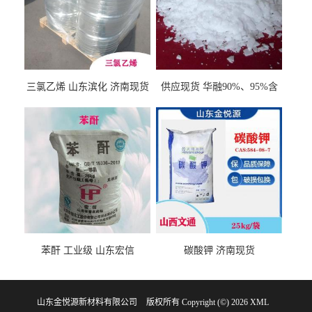
三氯乙烯 山东滨化 济南现货
供应现货 华融90%、95%含
量 氢氧化钾 1310-58-3
苯酐 工业级 山东宏信
碳酸钾 济南现货
山东金悦源新材料有限公司
版权所有 Copyright (©) 2026
XML