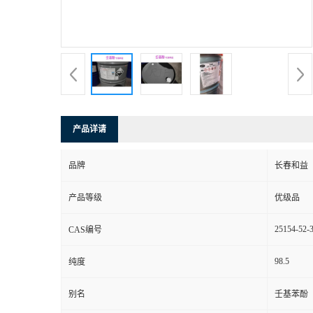
产品详请
品牌
长春和益
产品等级
优级品
25154-52-
CAS编号
98.5
纯度
别名
壬基苯酚