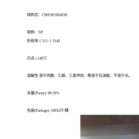
结构式：C9H19C6H4OH
简称：NP
折射率:1.512~1.5140
闪点:≥140℃
溶解性:溶于丙酮、乙醇、三氯甲烷，略溶于石油醚，不溶于水。
含量(Purity): 99.50%
包装(Package): 190公斤/桶