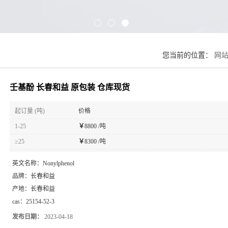
您当前的位置：
网
壬基酚 长春和益 原包装 仓库现货
起订量 (吨)
价格
1-25
￥
8800 /吨
≥25
￥
8300 /吨
英文名称：
Nonylphenol
品牌：
长春和益
产地：
长春和益
cas：
25154-52-3
发布日期：
2023-04-18