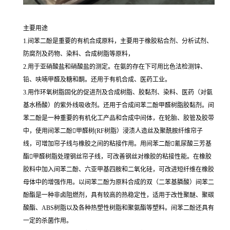
主要用途
1.间苯二酚是重要的有机合成原料，主要用于橡胶粘合剂、分析试剂、
防腐剂及药物、染料、合成树脂等原料，
2.用于亚硝酸盐和硝酸盐的测定。在氨的存在下可用比色法检测锌、
铅、呋喃甲醛及糖和酮。还用于有机合成、医药工业。
3.用作环氧树脂固化的促进剂及合成树脂、胶黏剂、染料、医药（对氨
基水杨酸）的紫外线吸收剂。还用于合成间苯二酚甲醛树脂胶黏剂。间
苯二酚是一种重要的有机化工产品和合成中间体，在轮胎、胶管及胶带
中，使用间苯二酚甲醛树(RF树脂）浸渍人造丝及聚酰胺纤维帘子
线，可增加帘子线与橡胶之间的粘接作用。用间苯二酚氰尿酸三芳基
酯甲醛树脂处理钢丝帘子线，可改善钢丝对橡胶的粘接性能。在橡胶
胶料中加入间苯二酚、六亚甲基四胺和二氧化硅，可改进短纤维在橡胶
母体中的增强作用。以间苯二酚为原料合成的双（二苯基膦酸）间苯二
酚酯是一种非卤阻燃剂，具有较高的热稳定性，适用于改性聚醚、聚碳
酸酯、ABS树脂以及各种热塑性树脂和聚氨酯等塑料。间苯二酚还具有
一定的杀菌作用。