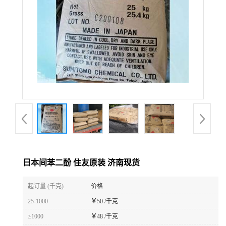
日本间苯二酚 住友原装 济南现货
起订量 (千克)
价格
25-1000
￥
50 /千克
≥1000
￥
48 /千克