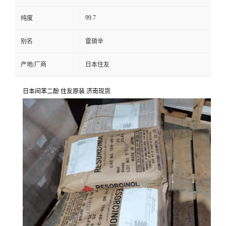
99.7
纯度
别名
雷瑣辛
产地/厂商
日本住友
日本间苯二酚 住友原装 济南现货