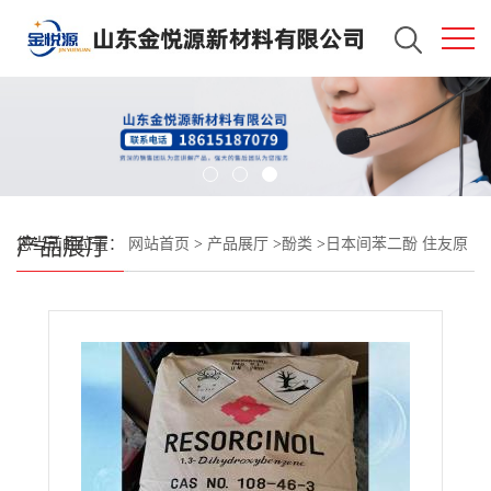
产品展厅
您当前的位置：
网站首页
>
产品展厅
>
酚类
>
日本间苯二酚 住友原
装 济南现货