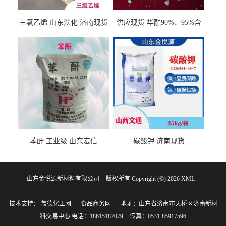
三氯乙烯 山东滨化 济南现货
供应现货 华融90%、95%含
量 氢氧化钾 1310-58-3
苯酐 工业级 山东宏信
碳酸钾 济南现货
山东金悦源新材料有限公司
版权所有 Copyright (©) 2026
XML
技术支持：
盖德化工网
食品商务网
地址：山东省济南市天桥区济南新材
料交易中心
电话：18615187079
传真：0531-85917596