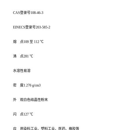
CAS登录号108-46-3
EINECS登录号203-585-2
熔 点109 至 112 ℃
沸 点281 ℃
水溶性易溶
密 度1.276 g/cm3
外 观白色结晶性粉末
闪 点127 ℃
应 用染料工业、塑料工业、医药、橡胶等