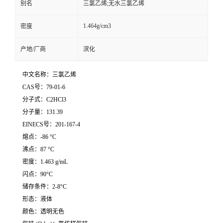
别名
三氯乙烯;无水三氯乙烯
1.464g/cm3
密度
产地/厂商
滨化
中文名称：三氯乙烯
CAS号：79-01-6
分子式：C2HCl3
分子量：131.39
EINECS号：201-167-4
熔点：-86 °C
沸点：87 °C
密度：1.463 g/mL
闪点：90°C
储存条件：2-8°C
形态：液体
颜色：透明无色