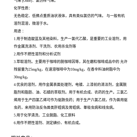
气味 (Odor)：氯仿样气味。
化学性质：
无色稳定、低佛点重质油状液体，具有类似氯仿的气味。 与一般有机
溶剂混溶，微溶于水。
用途 ：
1.用于制造靛蓝及其他染料，生产一氯代乙酸，是重要的工业溶剂，用
作金属洗涤剂、干洗剂、农用杀虫剂等
2.用作不燃性溶剂和分析试剂
3.萃取溶剂。主要用于咖啡的脱咖啡因等，其在磨粒咖啡成品中的 允许
残留量为25mg/kg，在速溶咖啡中为10mg/kg，在香辛料油树脂中为
30mg/kg。
4.优良的溶剂，用作金属表面处理剂，电镀、上漆前的清洁剂，金属脱
脂剂和脂肪、油、石蜡的萃取剂。用于有机合成、农药的生产。三氯乙
烯用于生产四氯乙烯可作为驱肠虫药；用于生产六氯乙烷，作为兽用驱
虫药，来用防治反刍兽类肝蛭病及胃蛭病、睾吸虫病和线虫病。
5.用于化学清洗、工业脱脂、化工原料
6.用作不燃性溶剂、测定碘价、有机合成。